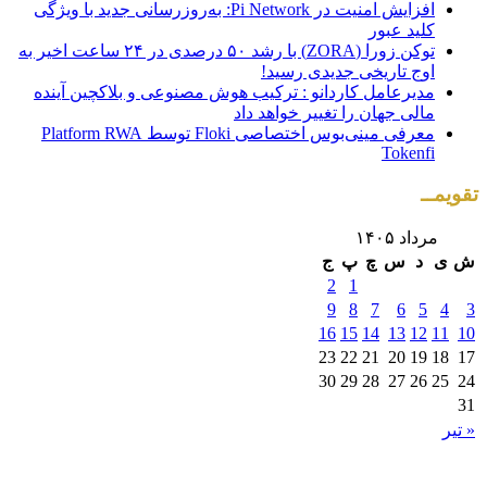
افزایش امنیت در Pi Network: به‌روزرسانی جدید با ویژگی
کلید عبور
توکن زورا (ZORA) با رشد ۵۰ درصدی در ۲۴ ساعت اخیر به
اوج تاریخی جدیدی رسید!
مدیرعامل کاردانو : ترکیب هوش مصنوعی و بلاکچین آینده
مالی جهان را تغییر خواهد داد
معرفی مینی‌بوس اختصاصی Floki توسط Platform RWA
Tokenfi
تقویمــ
مرداد ۱۴۰۵
ش
ی
د
س
چ
پ
ج
2
1
9
8
7
6
5
4
3
16
15
14
13
12
11
10
23
22
21
20
19
18
17
30
29
28
27
26
25
24
31
« تیر