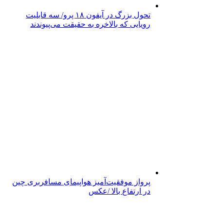
تحول بزرگ در آیفون ۱۸ پرو/ سه قابلیت
رویایی که بالاخره به حقیقت می‌پیوندند
پرواز موفقیت‌آمیز هواپیمای مسافربری چین
در ارتفاع بالا /عکس