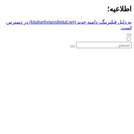
اطلاعیه؛
به دلیل فیلترینگ، دامنه جدید (khabarforiarzdigital.net) در دسترس
است.