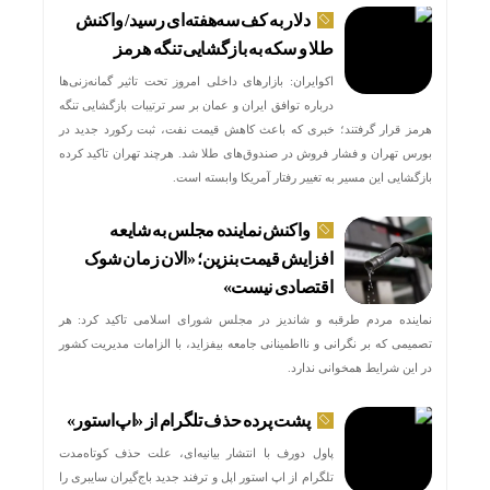
دلار به کف سه‌هفته‌ای رسید/ واکنش
طلا و سکه به بازگشایی تنگه هرمز
اکوایران: بازارهای داخلی امروز تحت تاثیر گمانه‌زنی‌ها
درباره توافق ایران و عمان بر سر ترتیبات بازگشایی تنگه
هرمز قرار گرفتند؛ خبری که باعث کاهش قیمت نفت، ثبت رکورد جدید در
بورس تهران و فشار فروش در صندوق‌های طلا شد. هرچند تهران تاکید کرده
بازگشایی این مسیر به تغییر رفتار آمریکا وابسته است.
واکنش نماینده مجلس به شایعه
افزایش قیمت بنزین؛ «الان زمان شوک
اقتصادی نیست»
نماینده مردم طرقبه و شاندیز در مجلس شورای اسلامی تاکید کرد: هر
تصمیمی که بر نگرانی و نااطمینانی جامعه بیفزاید، با الزامات مدیریت کشور
در این شرایط همخوانی ندارد.
پشت پرده حذف تلگرام از «اپ‌استور»
پاول دورف با انتشار بیانیه‌ای، علت حذف کوتاه‌مدت
تلگرام از اپ استور اپل و ترفند جدید باج‌گیران سایبری را