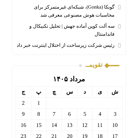
گونکا (Gonka)، شبکه‌ای غیرمتمرکز برای
محاسبات هوش مصنوعی معرفی شد
سه آلت کوین آماده جهش | تحلیل تکنیکال و
فاندامنتال
رئیس شرکت زیرساخت از اختلال اینترنت خبر داد
تقویمــ
مرداد ۱۴۰۵
ش
ی
د
س
چ
پ
ج
2
1
9
8
7
6
5
4
3
16
15
14
13
12
11
10
23
22
21
20
19
18
17