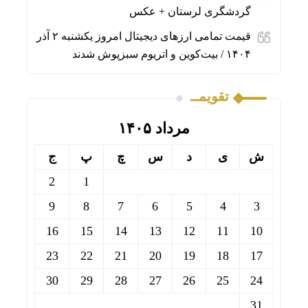
گردشگری لرستان + عکس
قیمت تمامی ارز‌های دیجیتال امروز یکشنبه ۲ آذر
۱۴۰۴ / بیت‌کوین و اتریوم سبزپوش شدند
تقویمــ
مرداد ۱۴۰۵
ش
ی
د
س
چ
پ
ج
2
1
9
8
7
6
5
4
3
16
15
14
13
12
11
10
23
22
21
20
19
18
17
30
29
28
27
26
25
24
31