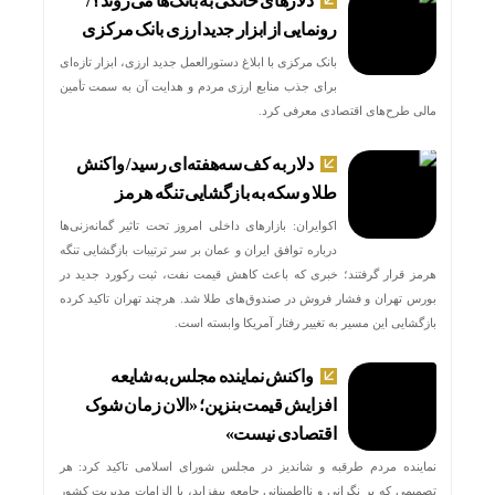
دلارهای خانگی به بانک‌ها می‌روند؟/
رونمایی از ابزار جدید ارزی بانک مرکزی
بانک مرکزی با ابلاغ دستورالعمل جدید ارزی، ابزار تازه‌ای
برای جذب منابع ارزی مردم و هدایت آن به سمت تأمین
مالی طرح‌های اقتصادی معرفی کرد.
دلار به کف سه‌هفته‌ای رسید/ واکنش
طلا و سکه به بازگشایی تنگه هرمز
اکوایران: بازارهای داخلی امروز تحت تاثیر گمانه‌زنی‌ها
درباره توافق ایران و عمان بر سر ترتیبات بازگشایی تنگه
هرمز قرار گرفتند؛ خبری که باعث کاهش قیمت نفت، ثبت رکورد جدید در
بورس تهران و فشار فروش در صندوق‌های طلا شد. هرچند تهران تاکید کرده
بازگشایی این مسیر به تغییر رفتار آمریکا وابسته است.
واکنش نماینده مجلس به شایعه
افزایش قیمت بنزین؛ «الان زمان شوک
اقتصادی نیست»
نماینده مردم طرقبه و شاندیز در مجلس شورای اسلامی تاکید کرد: هر
تصمیمی که بر نگرانی و نااطمینانی جامعه بیفزاید، با الزامات مدیریت کشور