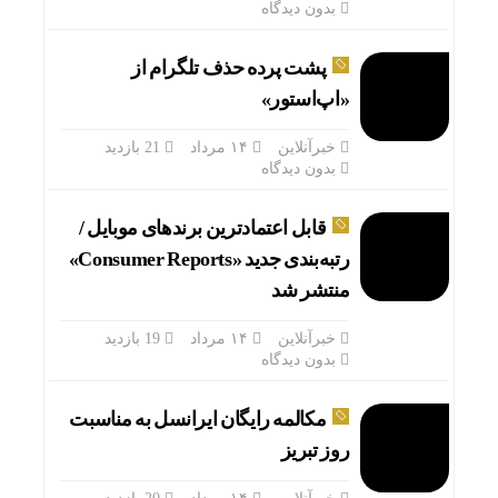
بدون دیدگاه
قیمت طلا و 
پشت پرده حذف تلگرام از
«اپ‌استور»
خبرآنلاین
۱۴ مرداد
21 بازدید
بدون دیدگاه
قابل اعتمادترین برندهای موبایل /
رتبه‌بندی جدید «Consumer Reports»
منتشر شد
خبرآنلاین
۱۴ مرداد
19 بازدید
بدون دیدگاه
یک ساعت از زما
مکالمه رایگان ایرانسل به مناسبت
روز تبریز