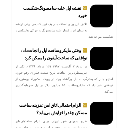
نقشه اپل علیه سامسونگ شکست
خورد
تلاش اپل برای استفاده از یک تولیدکننده‌ی چینی تراشه
به‌عنوان ابزار فشار علیه سامسونگ و اس‌کی هاینیکس با
شکست مواجه شد.
وقتی مایکروسافت اپل را نجات داد /
توافقی که ساخت آیفون را ممکن کرد
در تاریخ ۷ آگوست ۱۹۹۷ (۱۶ مرداد ۱۳۷۶)، یکی از
غیرمنتظره‌ترین اتفاقات تاریخ صنعت فناوری رقم خورد.
استیو جابز که به‌تازگی به اپل برگشته بود، در رویداد مک‌ورلد بوستون از
توافقی خبر داد که مایکروسافت ۱۵۰ میلیون دلار در اپل سرمایه‌گذاری
می‌کند.
جهش دوب
الزام احتمالی اتاق امن؛ هزینه ساخت
مسکن چقدر افزایش می‌یابد؟
طرح شورای شهر تهران برای الزام ساختمان‌های
مشمول به پیش‌بینی «فضای امن» هنوز در مرحله تدوین