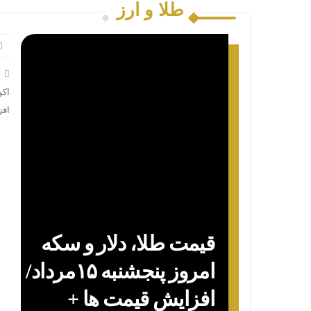
طلا و ارز
اکو
افز
قیمت طلا، دلار و سکه
پیش‌بینی
امروز پنجشنبه ۱۵مرداد/
بازار
افزایش قیمت ها +
سهام