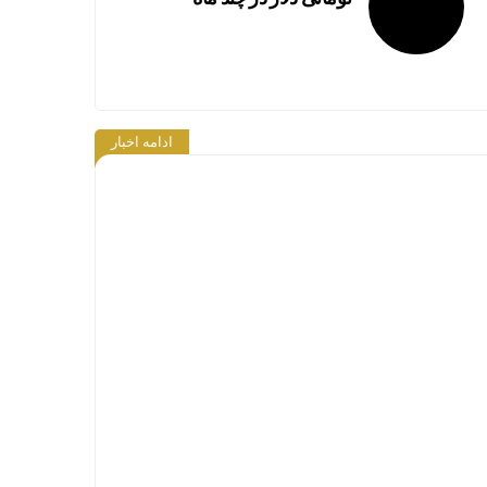
خبر
خوش
ادامه اخبار
برای
سهامداران
/ بورس
یکپارچه
۶۷
ارزندگی
سبز
درصد
تاریخی
شد
بازار در
بورس/
دامنه
سود
مثبت
خالص
معامله
۵۹۰
می‌شوند
همتی