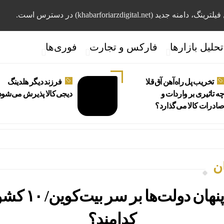
، دامنه جدید (khabarforiarzdigital.net) در دسترس است.
تحلیل بازارها
فارکس و تجارت
فوری‌ها
تخریب پل راه‌آهن آق‌قلا
فرزند دیگر هلدینگ
ه تاثیری بر واردات و
دیجی‌کالا پذیرش می‌شود
ادرات کالا می‌گذارد؟
ن
رقابت پنهان دولت‌ها
کدامند؟