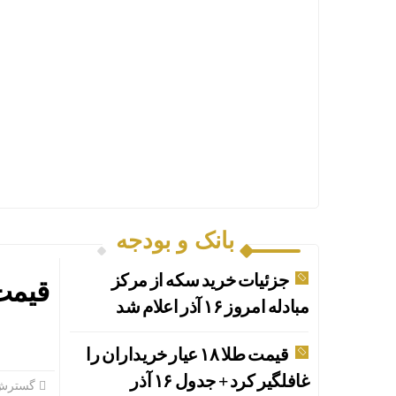
شکسته
شد؟
شد /
معاملات
از مرز
۳۰
همت
گذشت
بانک و بودجه
جزئیات خرید سکه از مرکز
مبادله امروز ۱۶ آذر اعلام شد
قیمت طلا ۱۸ عیار خریداران را
غافلگیر کرد + جدول ۱۶ آذر
گسترش 