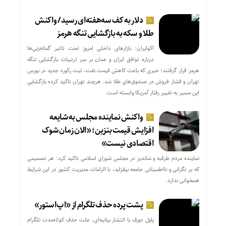
دلار به کف سه‌هفته‌ای رسید/ واکنش
طلا و سکه به بازگشایی تنگه هرمز
اکوایران: بازارهای داخلی امروز تحت تاثیر گمانه‌زنی‌ها
درباره توافق ایران و عمان بر سر ترتیبات بازگشایی تنگه
هرمز قرار گرفتند؛ خبری که باعث کاهش قیمت نفت، ثبت رکورد جدید در بورس
تهران و فشار فروش در صندوق‌های طلا شد. هرچند تهران تاکید کرده بازگشایی
این مسیر به تغییر رفتار آمریکا وابسته است.
واکنش نماینده مجلس به شایعه
افزایش قیمت بنزین؛ «الان زمان شوک
اقتصادی نیست»
نماینده مردم طرقبه و شاندیز در مجلس شورای اسلامی تاکید کرد: هر تصمیمی
که بر نگرانی و نااطمینانی جامعه بیفزاید، با الزامات مدیریت کشور در این شرایط
همخوانی ندارد.
پشت پرده حذف تلگرام از «اپ‌استور»
پاول دورف با انتشار بیانیه‌ای، علت حذف کوتاه‌مدت تلگرام