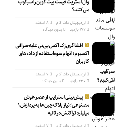
وال استریت قیمت بیت کوین را سرکوب
می‌کنند؟
ارزدیجیتال دات کام
۸ اسفند
177 بازدید
بدون دیدگاه
افشاگری زک اکس بی‌تی علیه صرافی
اکسیوم؛ اتهام سوءاستفاده از داده‌های
کاربران
ارزدیجیتال دات کام
۷ اسفند
437 بازدید
بدون دیدگاه
پیش‌بینی استرایپ از عصر هوش
مصنوعی؛ نیاز بلاک چین‌ها به پردازش ۱
میلیارد تراکنش در ثانیه
ارزدیجیتال دات کام
۷ اسفند