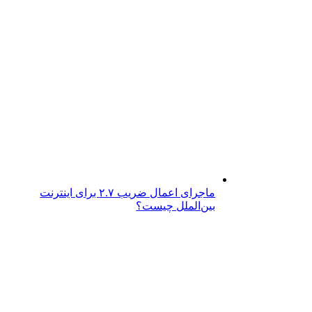
ماجرای اعمال ضریب ۲.۷ برای اینترنت
بین‌الملل چیست؟