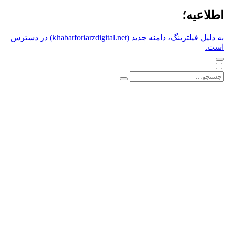
اطلاعیه؛
به دلیل فیلترینگ، دامنه جدید (khabarforiarzdigital.net) در دسترس
است.