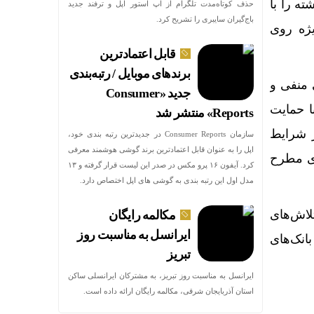
ه را با
حذف کوتاه‌مدت تلگرام از اپ استور اپل و ترفند جدید
باج‌گیران سایبری را تشریح کرد.
یژه روی
قابل اعتمادترین
برندهای موبایل / رتبه‌بندی
ملاتی منفی و
جدید «Consumer
ه با حمایت
Reports» منتشر شد
ر شرایط
سازمان Consumer Reports در جدیدترین رتبه بندی خود،
اپل را به عنوان قابل اعتمادترین برند گوشی هوشمند معرفی
ری مطرح
کرد. آیفون ۱۶ پرو مکس در صدر این لیست قرار گرفته و ۱۳
مدل اول این رتبه بندی به گوشی های اپل اختصاص دارد.
تلاش‌های
مکالمه رایگان
ایرانسل به مناسبت روز
انک‌های
تبریز
ایرانسل به مناسبت روز تبریز، به مشترکان ایرانسلی ساکن
استان آذربایجان شرقی، مکالمه رایگان ارائه داده است.