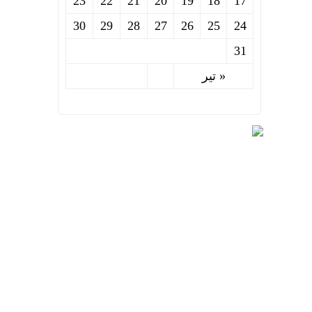
23
22
21
20
19
18
17
30
29
28
27
26
25
24
31
« تیر