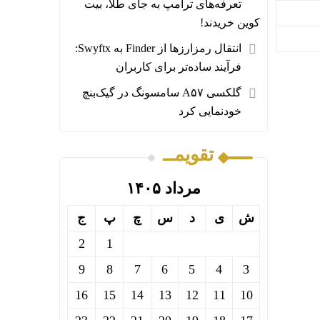
تعرفه‌های ترامپ به جای طلا، بیت‌
کوین خریدند!
انتقال رمزارزها از Finder به Swyftx:
فرآیند ساده‌تر برای کاربران
گلکسی A۵۷ سامسونگ در گیک‌بنچ
خودنمایی کرد
تقویمــ
مرداد ۱۴۰۵
ش
ی
د
س
چ
پ
ج
2
1
9
8
7
6
5
4
3
16
15
14
13
12
11
10