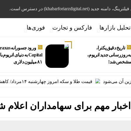
، دامنه جدید (khabarforiarzdigital.net) در دسترس است.
تحلیل بازارها
فارکس و تجارت
فوری‌ها
تاریخ دقیق پکترا،
ورود جسورانه 
ه‌روز‌رسانی جدید اتریوم،
Capital به دنیای اتریوم 
شخص شد!
۸۱ میلیون دلاری
 می‌شود
قیمت طلا و سکه امروز چهارشنبه ۱۴مرداد/ کاهش همه قیمت ها + جدول و جزئیات
| اخبار مهم برای سهامداران اعلام ش