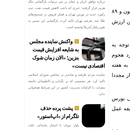
درباره توافق ایران و عمان بر سر ترتیبات بازگشایی تنگه
هرمز قرار گرفتند؛ خبری که باعث کاهش قیمت نفت، ثبت
آمار معاملات بازار فیزیکی بورس کالای ایران نشان می‌دهد: در هفته منتهی به ۱۳ تیر ۲ میلیون و ۸۹
رکورد جدید در بورس تهران و فشار فروش در صندوق‌های
د. هم‌چنین ارزش
طلا شد. هرچند تهران تاکید کرده بازگشایی این مسیر به
تغییر رفتار آمریکا وابسته است.
واکنش نماینده مجلس
وجه به
به شایعه افزایش قیمت
رد هجوم
بنزین؛ «الان زمان شوک
به هفته
اقتصادی نیست»
ر مجددا
نماینده مردم طرقبه و شاندیز در مجلس شورای اسلامی
تاکید کرد: هر تصمیمی که بر نگرانی و نااطمینانی جامعه
بیفزاید، با الزامات مدیریت کشور در این شرایط همخوانی
ندارد.
نی بورس
پشت پرده حذف
یفه عمل
تلگرام از «اپ‌استور»
پاول دورف با انتشار بیانیه‌ای، علت