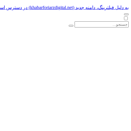
به دلیل فیلترینگ، دامنه جدید (khabarforiarzdigital.net) در دسترس است.