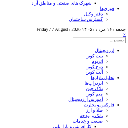
شهرک های صنعتی و مناطق آزاد
فوری‌ها
دفتر وکیل
گسترش ساختمان
جمعه / ۱۶ مرداد / ۱۴۰۵
Friday / 7 August / 2026
×
ارزدیجیتال
بیت کوین
اتریوم
دوج کوین
آلت کوین
تحلیل بازارها
ایردراپ‌ها
بلاک چین
میم کوین‌
آموزش ارزدیجیتال
فارکس و تجارت
طلا و ارز
بانک و بودجه
صنعت و خدمات
کارآفرینی و بازاریابی