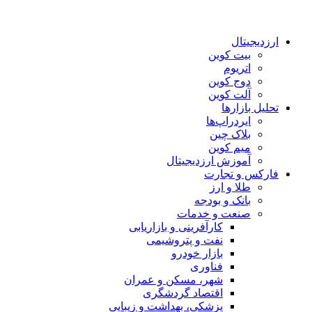
ارزدیجیتال
بیت کوین
اتریوم
دوج کوین
آلت کوین
تحلیل بازارها
ایردراپ‌ها
بلاک چین
میم کوین‌
آموزش ارزدیجیتال
فارکس و تجارت
طلا و ارز
بانک و بودجه
صنعت و خدمات
کارآفرینی و بازاریابی
نفت و پتروشیمی
بازار خودرو
فناوری
شهر، مسکن و عمران
اقتصاد گردشگری
پزشکی، بهداشت و زیبایی