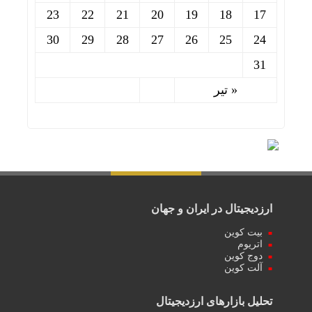
23
22
21
20
19
18
17
30
29
28
27
26
25
24
31
« تیر
ارزدیجیتال در ایران و جهان
بیت کوین
اتریوم
دوج کوین
آلت کوین
تحلیل بازارهای ارزدیجیتال