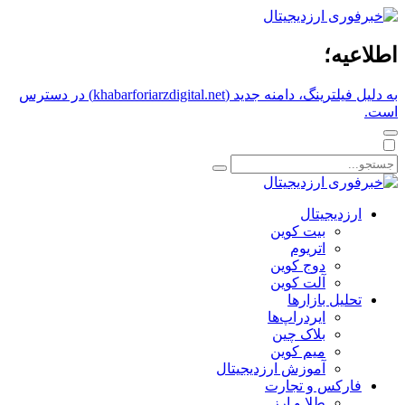
اطلاعیه؛
به دلیل فیلترینگ، دامنه جدید (khabarforiarzdigital.net) در دسترس
است.
ارزدیجیتال
بیت کوین
اتریوم
دوج کوین
آلت کوین
تحلیل بازارها
ایردراپ‌ها
بلاک چین
میم کوین‌
آموزش ارزدیجیتال
فارکس و تجارت
طلا و ارز