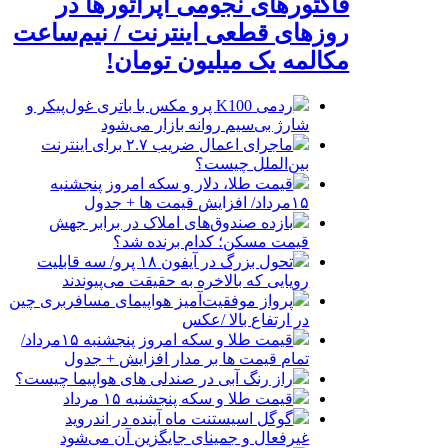
فاکتورهای نجومی اپراتورها در
روزهای قطعی اینترنت / نیم‌ساعت
مکالمه یک میلیون تومان!
ردمی K100 پرو مکس با باتری غول‌پیکر و
شارژ بی‌سیم روانه بازار می‌شود
ماجرای اعمال ضریب ۲.۷ برای اینترنت
بین‌الملل چیست؟
قیمت طلا، دلار و سکه امروز پنجشنبه
۱۵مرداد/ افزایش قیمت ها + جدول
بازده صندوق‌های املاک در برابر جهش
قیمت مسکن؛ کدام برنده شد؟
تحول بزرگ در آیفون ۱۸ پرو/ سه قابلیت
رویایی که بالاخره به حقیقت می‌پیوندند
پرواز موفقیت‌آمیز هواپیمای مسافربری چین
در ارتفاع بالا /عکس
قیمت طلا و سکه امروز پنجشنبه ۱۵مرداد/
تمام قیمت ها بر مدار افزایش + جدول
راز رنگ آبی در صندلی های هواپیما چیست؟
قیمت طلا و سکه پنجشنبه ۱۵ مرداد
گوگل اسیستنت ماه آینده در اندروید
غیرفعال و جمینای جایگزین آن می‌شود