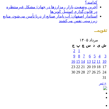
کدامند؟
آخرین وضعیت بازار رمزارز‌ها در جهان/ مشکل غیرمنتظره
در قانون‌گذاری استیبل کوین‌ها
استاندار اصفهان: آب پایدار صنایع از دریا تأمین می‌شود، منابع
زیرزمینی نفس می‌کشند
تقویمــ
مرداد ۱۴۰۵
ش
ی
د
س
چ
پ
ج
2
1
9
8
7
6
5
4
3
16
15
14
13
12
11
10
23
22
21
20
19
18
17
30
29
28
27
26
25
24
31
« تیر