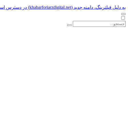
به دلیل فیلترینگ، دامنه جدید (khabarforiarzdigital.net) در دسترس است.