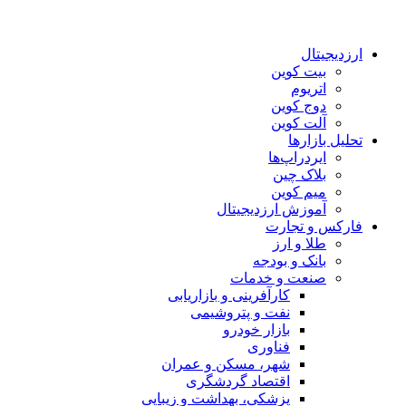
ارزدیجیتال
بیت کوین
اتریوم
دوج کوین
آلت کوین
تحلیل بازارها
ایردراپ‌ها
بلاک چین
میم کوین‌
آموزش ارزدیجیتال
فارکس و تجارت
طلا و ارز
بانک و بودجه
صنعت و خدمات
کارآفرینی و بازاریابی
نفت و پتروشیمی
بازار خودرو
فناوری
شهر، مسکن و عمران
اقتصاد گردشگری
پزشکی، بهداشت و زیبایی