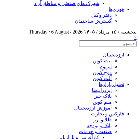
شهرک های صنعتی و مناطق آزاد
فوری‌ها
دفتر وکیل
گسترش ساختمان
پنجشنبه / ۱۵ مرداد / ۱۴۰۵
Thursday / 6 August / 2026
×
ارزدیجیتال
بیت کوین
اتریوم
دوج کوین
آلت کوین
تحلیل بازارها
ایردراپ‌ها
بلاک چین
میم کوین‌
آموزش ارزدیجیتال
فارکس و تجارت
طلا و ارز
بانک و بودجه
صنعت و خدمات
کارآفرینی و بازاریابی