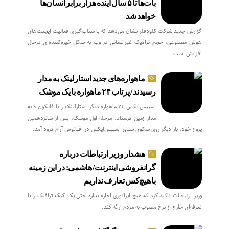
بات‌ها تا ۵ سال آینده هزار برابر انسان‌ها
خواهد شد
گزارش جدید شرکت کلودفلر نشان می‌دهد که با شتاب‌گیری فعالیت ایجنت‌های
هوش مصنوعی، حجم ترافیک غیرانسانی در وب به شکل خیره‌کننده‌ای درحال
افزایش است.
ماهواره‌های جدید استارلینک به مدار
رسیدند / پرتاب ۲۴ ماهواره با یک موشک
اسپیس‌ایکس ۲۴ ماهواره دیگر استارلینک را با فالکون ۹ به
مدار زمین فرستاد. مرحله اول موشک، پس از شانزدهمین
پرواز خود، بار دیگر روی سکوی شناور اسپیس‌ایکس در اقیانوس آرام فرود آمد.
هشدار وزیر ارتباطات درباره
گرانفروشی اینترنت/ هاشمی: در این زمینه
با هیچ‌کس تعارف نداریم
وزیر ارتباطات تاکید کرد که هیچ اپراتوری اجازه ندارد حتی یک گیگ ترافیک را با
تعرفه‌ای خارج از نرخ مصوب به مردم ارائه کند.