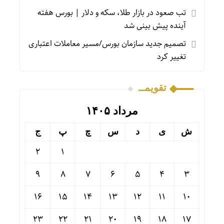
تب صعود در بازار طلا، سکه و دلار | بورس هفته
آینده پیش بینی شد
تصمیم جدید سازمان بورس/مسیر معاملات اعتباری
تغییر کرد
تقویمــ
مرداد ۱۴۰۵
ش
ی
د
س
چ
پ
ج
2
1
9
8
7
6
5
4
3
16
15
14
13
12
11
10
23
22
21
20
19
18
17