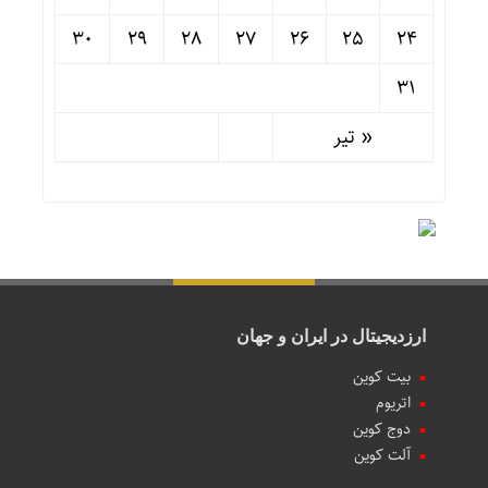
30
29
28
27
26
25
24
31
« تیر
ارزدیجیتال در ایران و جهان
بیت کوین
اتریوم
دوج کوین
آلت کوین