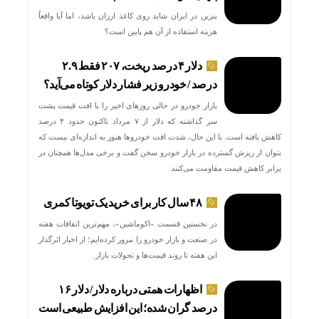
بنزین در ایران شاید روی کاغذ ارزان باشد، اما آیا واقعاً
هزینه استفاده از آن هم پایین است؟
دلار ۴ درصد ریخت، ۲۰۷ فقط ۲.۹
درصد / خودرو زیر فشار دلار کوتاه می‌آید؟
بازار خودرو در حالی روزهای اخیر را با افت قیمت پشت
سر گذاشته که دلار از ۷ مرداد تاکنون حدود ۴ درصد
کاهش یافته است. با این حال، شدت افت خودروها هنوز به اندازه‌ای نیست که
بتوان از ریزش گسترده در بازار خودرو سخن گفت و برخی مدل‌ها همچنان در
برابر کاهش قیمت مقاومت می‌کنند
۴۸ سال کار برای خرید یک تویوتا کمری
در نخستین قسمت «اکوماشین»، مهم‌ترین اتفاقات هفته
در صنعت و بازار خودرو را مرور کرده‌ایم؛ از اخبار اثرگذار
این هفته تا روند قیمت‌ها و تحولات بازار.
اظهارات همتی درباره دلار/ دلار ۱۶
درصد گران شده؛ این افزایش طبیعی است