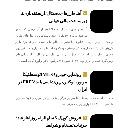
آینده ارزهای دیجیتال؛ از سفته‌بازی تا
زیرساخت مالی جهانی
آینده ارزهای دیجیتال احتمالا کمتر از آن چیزی که تصور
می‌شد درباره «جایگزین شدن بیت‌کوین با پول‌های ملی»
و بیشتر درباره ترکیب فناوری بلاکچین با نظام مالی سنتی خواهد بود. بازار
کریپتو طی یک دهه از یک اکوسیستم کوچک و حاشیه‌ای به بازاری چند تریلیون
دلاری تبدیل شده است؛ صندوق بین‌المللی پول ارزش کل بازار دارایی‌های
رمزنگاری‌شده را در ژانویه ۲۰۲۶ حدود ۳.۲ تریلیون دلار برآورد کرده است.
رونمایی خودرو IM LS9 توسط نیکا
موتور ، لوکس ترین شاسی بلند EREV در
ایران
طی مراسمی که توسط نیکا موتور برگزار شد، لوکس ترین و هوشمندترین
شاسی بلند EREV بازار ایران معرفی شد.
فروش کوییک S سایپا از امروز آغاز شد؛
جزئیات ثبت‌نام و شرایط