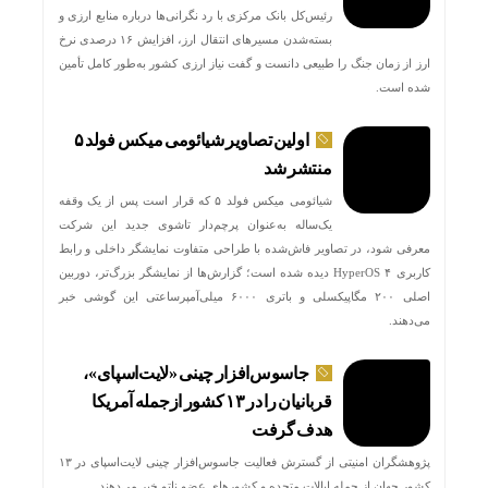
رئیس‌کل بانک مرکزی با رد نگرانی‌ها درباره منابع ارزی و
بسته‌شدن مسیرهای انتقال ارز، افزایش ۱۶ درصدی نرخ
ارز از زمان جنگ را طبیعی دانست و گفت نیاز ارزی کشور به‌طور کامل تأمین
شده است.
اولین تصاویر شیائومی میکس فولد ۵
منتشر شد
شیائومی میکس فولد ۵ که قرار است پس از یک وقفه
یک‌ساله به‌عنوان پرچم‌دار تاشوی جدید این شرکت
معرفی شود، در تصاویر فاش‌شده با طراحی متفاوت نمایشگر داخلی و رابط
کاربری HyperOS ۴ دیده شده است؛ گزارش‌ها از نمایشگر بزرگ‌تر، دوربین
اصلی ۲۰۰ مگاپیکسلی و باتری ۶۰۰۰ میلی‌آمپرساعتی این گوشی خبر
می‌دهند.
جاسوس‌افزار چینی «لایت‌اسپای»،
قربانیان را در ۱۳ کشور ازجمله آمریکا
هدف گرفت
پژوهشگران امنیتی از گسترش فعالیت جاسوس‌افزار چینی لایت‌اسپای در ۱۳
کشور جهان از جمله ایالات متحده و کشورهای عضو ناتو خبر می‌دهند.