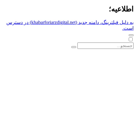
اطلاعیه؛
به دلیل فیلترینگ، دامنه جدید (khabarforiarzdigital.net) در دسترس
است.