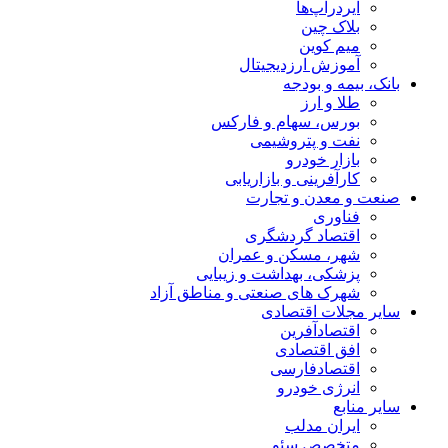
ایردراپ‌ها
بلاک چین
میم کوین‌
آموزش ارزدیجیتال
بانک، بیمه و بودجه
طلا و ارز
بورس، سهام و فارکس
نفت و پتروشیمی
بازار خودرو
کارآفرینی و بازاریابی
صنعت و معدن و تجارت
فناوری
اقتصاد گردشگری
شهر، مسکن و عمران
پزشکی، بهداشت و زیبایی
شهرک های صنعتی و مناطق آزاد
سایر مجلات اقتصادی
اقتصادآفرین
افق اقتصادی
اقتصادفارسی
انرژی خودرو
سایر منابع
ایران مدلب
متخصص سئو