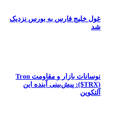
غول خلیج فارس به بورس نزدیک
شد
نوسانات بازار و مقاومت Tron
($TRX): پیش‌بینی آینده این
آلتکوین