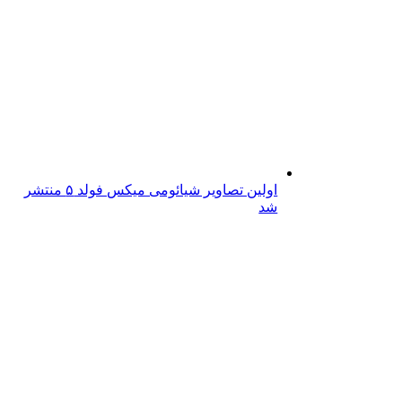
اولین تصاویر شیائومی میکس فولد ۵ منتشر
شد