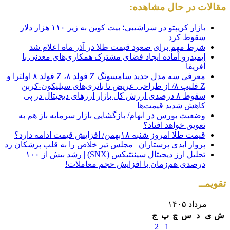
مقالات در حال مشاهده:
بازار کریپتو در سراشیبی؛ بیت کوین به زیر ۱۱۰ هزار دلار
سقوط کرد
شرط مهم برای صعود قیمت طلا در آذر ماه اعلام شد
ایمیدرو آماده ایجاد فضای مشترک همکاری‌های معدنی با
آفریقا
معرفی سه مدل جدید سامسونگ Z فولد ۸، Z فولد ۸ اولترا و
Z فلیپ ۸/ از طراحی عریض تا باتری‌های سیلیکون-کربن
سقوط ۸ درصدی ارزش کل بازار ارزهای دیجیتال در پی
کاهش شدید قیمت‌ها
وضعیت بورس در ابهام/ بازگشایی بازار سرمایه باز هم به
تعویق خواهد افتاد؟
قیمت طلا امروز شنبه ۱۸بهمن/ افزایش قیمت ادامه دارد؟
پرواز ابدی پرستاران | مجلس تیر خلاص را به قلب پزشکان زد
تحلیل ارز دیجیتال سینتتیکس (SNX) | رشد بیش از ۱۰۰
درصدی هم‌زمان با افزایش حجم معاملات!
تقویمــ
مرداد ۱۴۰۵
ش
ی
د
س
چ
پ
ج
2
1