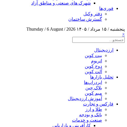
شهرک های صنعتی و مناطق آزاد
فوری‌ها
دفتر وکیل
گسترش ساختمان
پنجشنبه / ۱۵ مرداد / ۱۴۰۵
Thursday / 6 August / 2026
×
ارزدیجیتال
بیت کوین
اتریوم
دوج کوین
آلت کوین
تحلیل بازارها
ایردراپ‌ها
بلاک چین
میم کوین‌
آموزش ارزدیجیتال
فارکس و تجارت
طلا و ارز
بانک و بودجه
صنعت و خدمات
کارآفرینی و بازاریابی