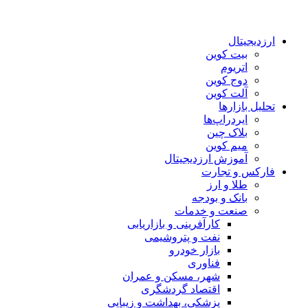
ارزدیجیتال
بیت کوین
اتریوم
دوج کوین
آلت کوین
تحلیل بازارها
ایردراپ‌ها
بلاک چین
میم کوین‌
آموزش ارزدیجیتال
فارکس و تجارت
طلا و ارز
بانک و بودجه
صنعت و خدمات
کارآفرینی و بازاریابی
نفت و پتروشیمی
بازار خودرو
فناوری
شهر، مسکن و عمران
اقتصاد گردشگری
پزشکی، بهداشت و زیبایی