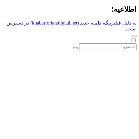
اطلاعیه؛
به دلیل فیلترینگ، دامنه جدید (khabarforiarzdigital.net) در دسترس
است.