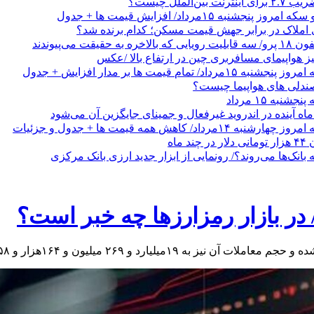
ن‌الملل چیست؟
نجشنبه ۱۵مرداد/ افزایش قیمت ها + جدول
 املاک در برابر جهش قیمت مسکن؛ کدام برنده شد؟
حقیقت می‌پیوندند
یز هواپیمای مسافربری چین در ارتفاع بالا /عکس
/ تمام قیمت ها بر مدار افزایش + جدول
صندلی های هواپیما چیست؟
نبه ۱۵ مرداد
ه آینده در اندروید غیرفعال و جمینای جایگزین آن می‌شود
داد/ کاهش همه قیمت ها + جدول و جزئیات
 ماه
 بانک‌ها می‌روند؟/ رونمایی از ابزار جدید ارزی بانک مرکزی