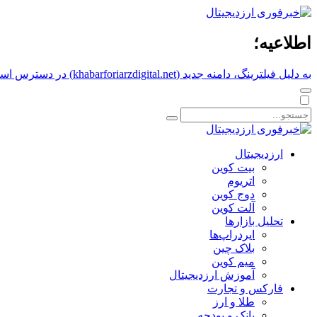
اطلاعیه؛
به دلیل فیلترینگ، دامنه جدید (khabarforiarzdigital.net) در دسترس است.
ارزدیجیتال
بیت کوین
اتریوم
دوج کوین
آلت کوین
تحلیل بازارها
ایردراپ‌ها
بلاک چین
میم کوین‌
آموزش ارزدیجیتال
فارکس و تجارت
طلا و ارز
بانک و بودجه