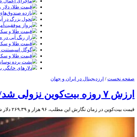
ماجرای اعمال ضریب ۲.۷ برای اینترنت بی
قیمت طلا، دلار و سکه امروز پ
بازده صندوق‌های
تحول بزرگ در آیفون ۱۸ پرو/ سه قابلیت رویایی که بالاخره به 
پرواز موفقیت‌آم
قیمت طلا و سکه امروز پنجشنبه ۱۵مرداد
راز رنگ آبی در 
قیمت طلا و سکه پنجش
گوگل اسیستنت ما
قیمت طلا و سکه امروز چهارشنبه ۱۴مر
پشت پرده نوسان ۴۴ هزار تومانی دلار در چند
دلارهای خانگی به
صفحه نخست
/
ارزدیجیتال در ایران و جهان
ارزش ۷ روزه بیت‌کوین نزولی شد/ در بازار رمزارزها چه خبر است؟
قیمت بیت‌کوین در زمان نگارش این مطلب، ۹۶ هزار و ۲۶۹.۳۹ دلار شده و حجم معاملات آن نیز به ۱۹میلیارد و ۲۶۹ میلیون و ۱۶۴هزار و ۶۵۸ دلار در ۲۴ ساعت گذشته رسیده است.