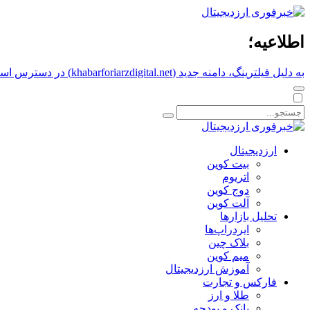
اطلاعیه؛
به دلیل فیلترینگ، دامنه جدید (khabarforiarzdigital.net) در دسترس است.
ارزدیجیتال
بیت کوین
اتریوم
دوج کوین
آلت کوین
تحلیل بازارها
ایردراپ‌ها
بلاک چین
میم کوین‌
آموزش ارزدیجیتال
فارکس و تجارت
طلا و ارز
بانک و بودجه