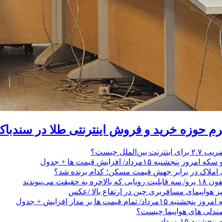
رم حوزه خرید و فروش اینترنتی طلا در سندبا
ن‌الملل چیست؟
نجشنبه ۱۵مرداد/ افزایش قیمت ها + جدول
 املاک در برابر جهش قیمت مسکن؛ کدام برنده شد؟
حقیقت می‌پیوندند
یز هواپیمای مسافربری چین در ارتفاع بالا /عکس
/ تمام قیمت ها بر مدار افزایش + جدول
صندلی های هواپیما چیست؟
نبه ۱۵ مرداد