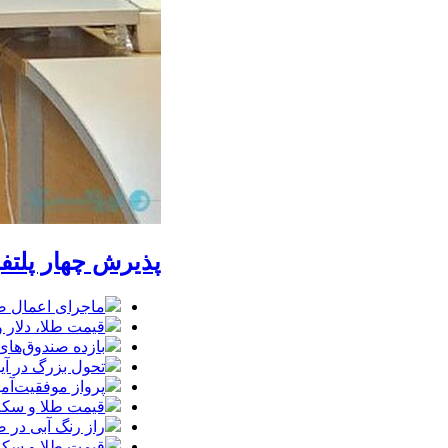
پذیرش چهار پلتف
ماجرای اعمال ضریب ۲.۷ برای اینترنت بی
قیمت طلا، دلار و سکه امروز پ
بازده صندوق‌های
تحول بزرگ در آیفون ۱۸ پرو/ سه قابلیت رویایی که بالاخره به 
پرواز موفقیت‌آم
قیمت طلا و سکه امروز پنجشنبه ۱۵مرداد
راز رنگ آبی در 
قیمت طلا و سکه پنجش