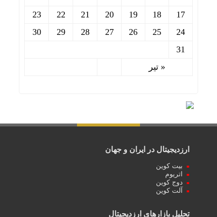
23
22
21
20
19
18
17
30
29
28
27
26
25
24
31
« تیر
ارزدیجیتال در ایران و جهان
بیت کوین
اتریوم
دوج کوین
آلت کوین
تحلیل بازارهای ارزدیجیتال