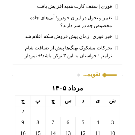
فوری | سقف کارت هدیه افزایش یافت
تغییر و تحول در ایران خودرو؛ آبی‌های جاده
مخصوص چه در سر دارند؟
خبر فوری | زمان پیش فروش سکه اعلام شد
تحرکات مشکوک نهنگ‌ها پیش از ضیافت شام
ترامپ؛ حواستان به این ۳ توکن باشد!+ نمودار
تقویمــ
مرداد ۱۴۰۵
ش
ی
د
س
چ
پ
ج
2
1
9
8
7
6
5
4
3
16
15
14
13
12
11
10