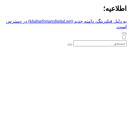
اطلاعیه؛
به دلیل فیلترینگ، دامنه جدید (khabarforiarzdigital.net) در دسترس
است.