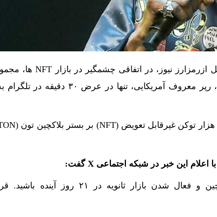
به گزارش اقتصاد آنلاین به نقل ازرمزارز نیوز، در ا
«هدایای دیجیتال» اسنوپ داگ، رپر معروف آمریکایی، تنها در عرض 
 اعلام این خبر در شبکه اجتماعی X گفت:
منتظر آغاز ضرب روی بلاکچین و فعال شدن بازار ثانویه در ۲۱ روز