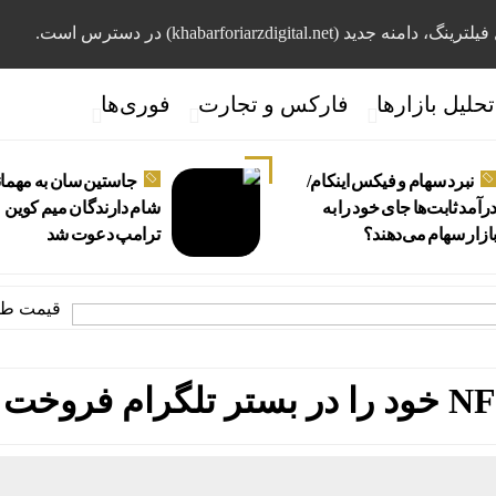
، دامنه جدید (khabarforiarzdigital.net) در دسترس است.
تحلیل بازارها
فارکس و تجارت
فوری‌ها
نبرد سهام و فیکس اینکام/
جاستین سان به مهما
رآمد ثابت‌ها جای خود را به
شام دارندگان میم کوین
ازار سهام می‌دهند؟
ترامپ دعوت شد
قیمت طلا و سکه شنبه ۱۷ مرداد/ ق