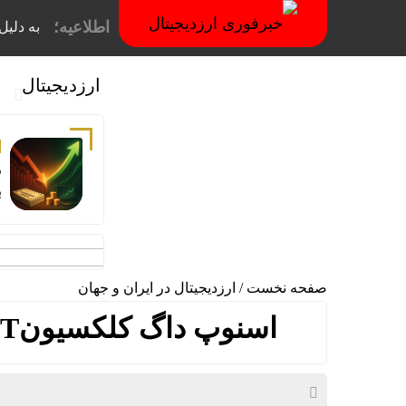
اطلاعیه؛
به دلیل فیلترینگ
ارزدیجیتال
د
ب
صفحه نخست
/
ارزدیجیتال در ایران و جهان
اسنوپ داگ کلکسیونNFT خود را در بستر تلگرام فروخت!