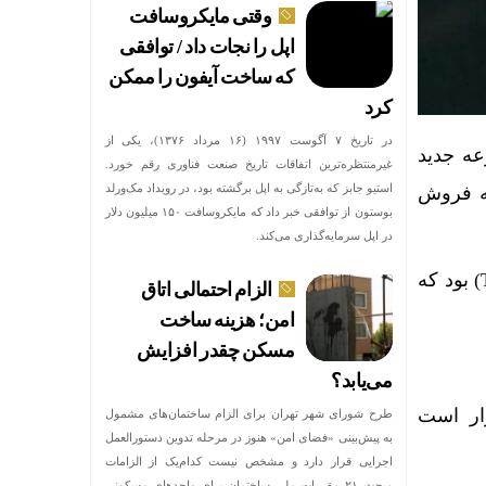
وقتی مایکروسافت
اپل را نجات داد / توافقی
که ساخت آیفون را ممکن
کرد
در تاریخ ۷ آگوست ۱۹۹۷ (۱۶ مرداد ۱۳۷۶)، یکی از
تفاقی چشمگیر در بازار NFT ها، مجموعه جدید
غیرمنتظره‌ترین اتفاقات تاریخ صنعت فناوری رقم خورد.
استیو جابز که به‌تازگی به اپل برگشته بود، در رویداد مک‌ورلد
۳۰ دقیقه در تلگرام به فروش
بوستون از توافقی خبر داد که مایکروسافت ۱۵۰ میلیون دلار
در اپل سرمایه‌گذاری می‌کند.
این مجموعه شامل حدود ۹۹۶ هزار توکن غیرقابل تعویض (NFT) بر بستر بلاکچین تون (TON) بود که
الزام احتمالی اتاق
امن؛ هزینه ساخت
مسکن چقدر افزایش
می‌یابد؟
 آینده باشید. قرار است
طرح شورای شهر تهران برای الزام ساختمان‌های مشمول
به پیش‌بینی «فضای امن» هنوز در مرحله تدوین دستورالعمل
اجرایی قرار دارد و مشخص نیست کدام‌یک از الزامات
مبحث ۲۱ مقررات ملی ساختمان برای واحدهای مسکونی