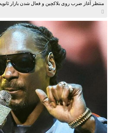
منتظر آغاز ضرب روی بلاکچین و فعال شدن بازار ثانویه در ۲۱ روز آینده باشید. قرار است شگفت‌انگی