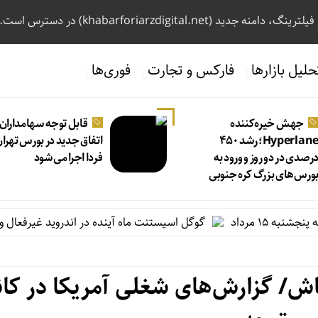
، دامنه جدید (khabarforiarzdigital.net) در دسترس است.
حلیل بازارها
فارکس و تجارت
فوری‌ها
جهش خیره‌کننده
قابل توجه سهامداران 
Hyperlane؛ رشد ۴۵۰
اتفاق جدید در بورس تهران 
رصدی در دو روز و ورود به
فردا اجرا می شود
ورس‌های بزرگ کره جنوبی
داد
گوگل اسیستنت ماه آینده در اندروید غیرفعال و جمینای
‌باش/ گزارش‌های شغلی آمریکا در کا