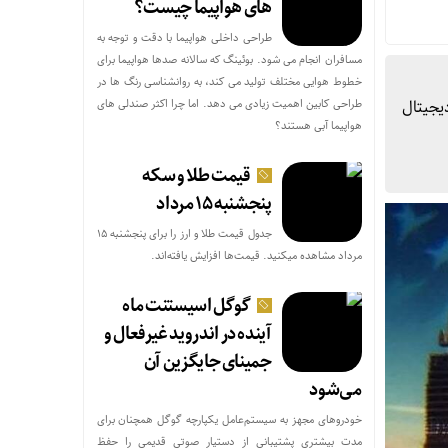
های هواپیما چیست؟
طراحی داخلی هواپیما با دقت و توجه به
مسافران انجام می شود. بوئینگ که سالانه صدها هواپیما برای
خطوط هوایی مختلف تولید می کند، به روانشناسی رنگ ها در
دیجیتال
طراحی کابین اهمیت زیادی می دهد. اما چرا اکثر صندلی های
هواپیما آبی هستند؟
قیمت طلا و سکه
پنجشنبه ۱۵ مرداد
جدول قیمت طلا و ارز را برای پنجشنبه ۱۵
مرداد مشاهده میکنید. قیمت‌ها افزایش یافته‌اند.
گوگل اسیستنت ماه
آینده در اندروید غیرفعال و
جمینای جایگزین آن
می‌شود
خودروهای مجهز به سیستم‌عامل یکپارچه گوگل همچنان برای
مدت بیشتری پشتیبانی از دستیار صوتی قدیمی را حفظ