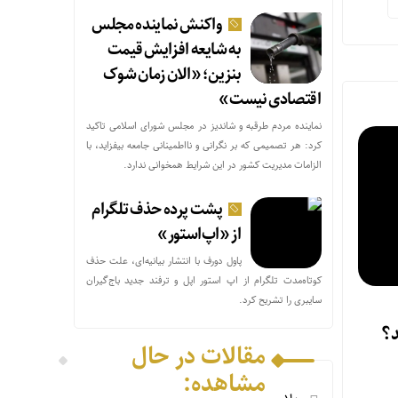
واکنش نماینده مجلس
به شایعه افزایش قیمت
بنزین؛ «الان زمان شوک
اقتصادی نیست»
نماینده مردم طرقبه و شاندیز در مجلس شورای اسلامی تاکید
کرد: هر تصمیمی که بر نگرانی و نااطمینانی جامعه بیفزاید، با
الزامات مدیریت کشور در این شرایط همخوانی ندارد.
پشت پرده حذف تلگرام
از «اپ‌استور»
پاول دورف با انتشار بیانیه‌ای، علت حذف
کوتاه‌مدت تلگرام از اپ استور اپل و ترفند جدید باج‌گیران
سایبری را تشریح کرد.
مقالات در حال
مشاهده: