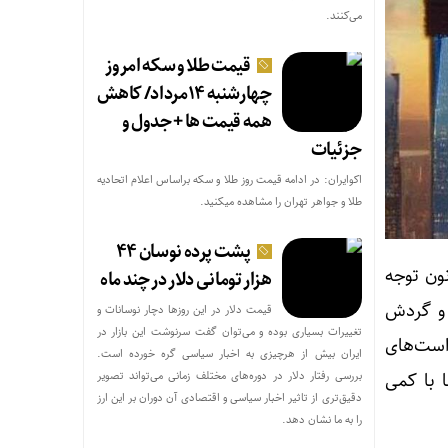
می‌کنند.
قیمت طلا و سکه امروز
چهارشنبه ۱۴مرداد/ کاهش
همه قیمت ها + جدول و
جزئیات
اکوایران: در ادامه قیمت روز طلا و سکه براساس اعلام اتحادیه
طلا و جواهر تهران را مشاهده میکنید.
پشت پرده نوسان ۴۴
نون توجه
هزار تومانی دلار در چند ماه
 و گردش
قیمت دلار در این روزها دچار نوسانات و
تغییرات بسیاری بوده و می‌توان گفت سرنوشت این بازار در
 برای آگوست، درخواست‌های
ایران بیش از هرچیزی به اخبار سیاسی گره خورده است.
بررسی رفتار دلار در دوره‌های مختلف زمانی می‌تواند تصویر
 با کمی
دقیق‌تری از تاثیر اخبار سیاسی و اقتصادی آن دوران بر این ارز
را به ما نشان دهد.