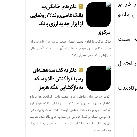
 کار بر
دلارهای خانگی به
ل ملایم
بانک‌ها می‌روند؟/ رونمایی
از ابزار جدید ارزی بانک
مرکزی
 به سمت
بانک مرکزی با ابلاغ دستورالعمل جدید ارزی، ابزار تازه‌ای برای
جذب منابع ارزی مردم و هدایت آن به سمت تأمین مالی
طرح‌های اقتصادی معرفی کرد.
و احتمال
دلار به کف سه‌هفته‌ای
رسید/ واکنش طلا و سکه
به بازگشایی تنگه هرمز
تاه‌مدت
اکوایران: بازارهای داخلی امروز تحت تاثیر گمانه‌زنی‌ها درباره
توافق ایران و عمان بر سر ترتیبات بازگشایی تنگه هرمز قرار
گرفتند؛ خبری که باعث کاهش قیمت نفت، ثبت رکورد جدید
در بورس تهران و فشار فروش در صندوق‌های طلا شد. هرچند
تهران تاکید کرده بازگشایی این مسیر به تغییر رفتار آمریکا
وابسته است.