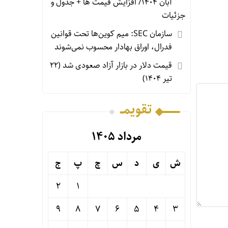
آبان ۱۴۰۴/ افزایش قیمت ها + جدول و
جزئیات
سازمان SEC: میم کوین‌ها تحت قوانین
فدرال، اوراق بهادار محسوب نمی‌شوند
قیمت دلار در بازار آزاد صعودی شد (۲۲
تیر ۱۴۰۴)
تقویمــ
مرداد ۱۴۰۵
ش
ی
د
س
چ
پ
ج
2
1
9
8
7
6
5
4
3