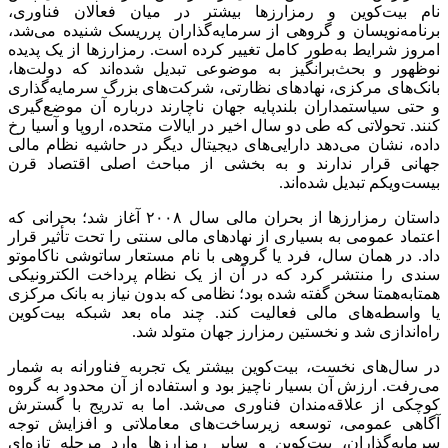
نام بیت‌کوین و رمزارزها بیشتر در میان فعالان فناوری،
برنامه‌نویسان و گروهی از سرمایه‌گذاران پرریسک شنیده می‌شد،
امروز شرایط به‌طور کامل تغییر کرده است. رمزارزها از یک پدیده
نوظهور و بحث‌برانگیز به موضوعی تبدیل شده‌اند که دولت‌ها،
بانک‌های مرکزی، نهادهای نظارتی، شرکت‌های بزرگ سرمایه‌گذاری
و حتی سیاستمداران بلندپایه جهان ناچارند درباره آن موضع‌گیری
کنند. تحولاتی که طی دو سال اخیر در ایالات متحده، اروپا و آسیا رخ
داده، نشان می‌دهد دارایی‌های دیجیتال دیگر در حاشیه نظام مالی
جهانی قرار ندارند و به بخشی از مباحث اصلی اقتصاد قرن
بیست‌ویکم تبدیل شده‌اند.
داستان رمزارزها از بحران مالی سال ۲۰۰۸ آغاز شد؛ بحرانی که
اعتماد عمومی به بسیاری از نهادهای مالی سنتی را تحت تأثیر قرار
داد. در همان سال، فرد یا گروهی با نام مستعار ساتوشی ناکاموتو
سندی را منتشر کرد که در آن از یک نظام پرداخت الکترونیکی
همتابه‌همتا سخن گفته شده بود؛ نظامی که بدون نیاز به بانک مرکزی
یا واسطه‌های مالی فعالیت کند. چند ماه بعد شبکه بیت‌کوین
راه‌اندازی شد و نخستین رمزارز جهان متولد شد.
در سال‌های نخست، بیت‌کوین بیشتر یک تجربه فناورانه به شمار
می‌رفت. ارزش آن بسیار ناچیز بود و استفاده از آن محدود به گروه
کوچکی از علاقه‌مندان فناوری می‌شد. اما به تدریج با گسترش
آگاهی عمومی، توسعه زیرساخت‌های معاملاتی و افزایش توجه
سرمایه‌گذاران، بیت‌کوین و سایر رمزارزها وارد مرحله تازه‌ای