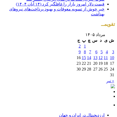
قیمت دلار امروز بازار را غافلگیر کرد (۱۴ آبان ۱۴۰۴)
خبر خوش از تسویه معوقات و بهبود پرداخت‌های نیروهای
بهداشت
تقویمــ
مرداد ۱۴۰۵
ش
ی
د
س
چ
پ
ج
2
1
9
8
7
6
5
4
3
16
15
14
13
12
11
10
23
22
21
20
19
18
17
30
29
28
27
26
25
24
31
« تیر
ارزدیجیتال در ایران و جهان