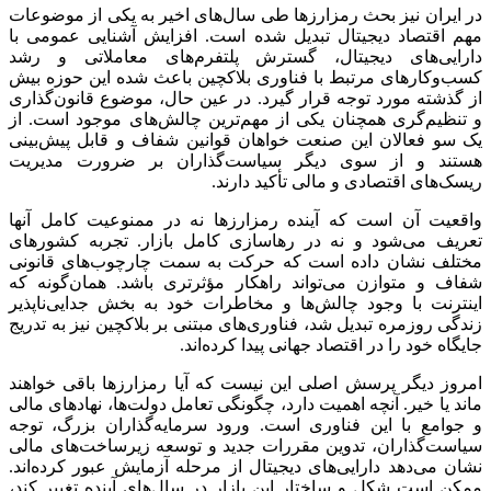
در ایران نیز بحث رمزارزها طی سال‌های اخیر به یکی از موضوعات
مهم اقتصاد دیجیتال تبدیل شده است. افزایش آشنایی عمومی با
دارایی‌های دیجیتال، گسترش پلتفرم‌های معاملاتی و رشد
کسب‌وکارهای مرتبط با فناوری بلاکچین باعث شده این حوزه بیش
از گذشته مورد توجه قرار گیرد. در عین حال، موضوع قانون‌گذاری
و تنظیم‌گری همچنان یکی از مهم‌ترین چالش‌های موجود است. از
یک سو فعالان این صنعت خواهان قوانین شفاف و قابل پیش‌بینی
هستند و از سوی دیگر سیاست‌گذاران بر ضرورت مدیریت
ریسک‌های اقتصادی و مالی تأکید دارند.
واقعیت آن است که آینده رمزارزها نه در ممنوعیت کامل آنها
تعریف می‌شود و نه در رهاسازی کامل بازار. تجربه کشورهای
مختلف نشان داده است که حرکت به سمت چارچوب‌های قانونی
شفاف و متوازن می‌تواند راهکار مؤثرتری باشد. همان‌گونه که
اینترنت با وجود چالش‌ها و مخاطرات خود به بخش جدایی‌ناپذیر
زندگی روزمره تبدیل شد، فناوری‌های مبتنی بر بلاکچین نیز به تدریج
جایگاه خود را در اقتصاد جهانی پیدا کرده‌اند.
امروز دیگر پرسش اصلی این نیست که آیا رمزارزها باقی خواهند
ماند یا خیر. آنچه اهمیت دارد، چگونگی تعامل دولت‌ها، نهادهای مالی
و جوامع با این فناوری است. ورود سرمایه‌گذاران بزرگ، توجه
سیاست‌گذاران، تدوین مقررات جدید و توسعه زیرساخت‌های مالی
نشان می‌دهد دارایی‌های دیجیتال از مرحله آزمایش عبور کرده‌اند.
ممکن است شکل و ساختار این بازار در سال‌های آینده تغییر کند،