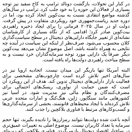
در کنار این تحولات، بازگشت دونالد ترامپ به کاخ سفید نیز توجه
بسیاری از فعالان این حوزه را به خود جلب کرد. ترامپ در سال‌های
گذشته مواضع انتقادی نسبت به بیت‌کوین اتخاذ کرده بود، اما در
دوره جدید ریاست‌جمهوری خود رویکردی متفاوت در پیش گرفت.
دولت او در سال ۲۰۲۵ فرمانی را برای ایجاد ذخیره راهبردی
بیت‌کوین صادر کرد؛ اقدامی که از نگاه بسیاری از کارشناسان
نشانه‌ای از تغییر جایگاه دارایی‌های دیجیتال در سطح سیاست‌گذاری
کلان محسوب می‌شود. صرف‌نظر از اینکه این سیاست در آینده چه
نتایجی به همراه داشته باشد، اصل موضوع نشان می‌دهد بیت‌کوین
دیگر صرفاً یک دارایی مورد توجه سرمایه‌گذاران خرد نیست و به
سطح مباحث راهبردی دولت‌ها راه یافته است.
البته آمریکا تنها بازیگر این میدان نیست. اتحادیه اروپا نیز در
سال‌های اخیر تلاش کرده است چارچوب‌های مشخصی برای
فعالیت بازار دارایی‌های دیجیتال تدوین کند. هدف از این رویکرد آن
است که ضمن حمایت از نوآوری، ریسک‌های احتمالی برای
مصرف‌کنندگان و نظام مالی نیز مدیریت شود. در آسیا نیز
کشورهایی مانند سنگاپور، ژاپن، هنگ‌کنگ و امارات متحده عربی
تلاش کرده‌اند با ایجاد محیط‌های قانونمند، بخشی از سرمایه‌گذاری‌ها
و کسب‌وکارهای مرتبط با فناوری بلاکچین را جذب کنند.
آنچه باعث شده دولت‌ها نتوانند رمزارزها را نادیده بگیرند، تنها حجم
سرمایه یا تعداد کاربران نیست. موضوع اصلی به تغییرات عمیق‌تری
در ساختار اقتصاد دیجیتال بازمی‌گردد. فناوری بلاکچین که زیربنای