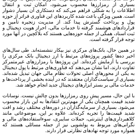
بسیاری از رمزارزها محسوب می‌شود، امکان ثبت و انتقال
اطلاعات را به شکلی فراهم می‌کند که دستکاری آن بسیار دشوار
است. همین ویژگی باعث شده کاربردهای این فناوری فراتر از حوزه
پول و پرداخت گسترش پیدا کند. از مدیریت زنجیره تأمین و
قراردادهای هوشمند گرفته تا خدمات مالی، احراز هویت دیجیتال و
ثبت اسناد، همگی از جمله حوزه‌هایی هستند که بلاکچین در آنها مورد
توجه قرار گرفته است.
در همین حال، بانک‌های مرکزی نیز بیکار ننشسته‌اند. طی سال‌های
اخیر ده‌ها کشور پروژه‌های مرتبط با ارز دیجیتال بانک مرکزی را
بررسی یا آزمایش کرده‌اند. این پروژه‌ها با رمزارزهای غیرمتمرکز
تفاوت دارند، اما نشان می‌دهند که فناوری‌های مرتبط با پول دیجیتال
به یکی از محورهای اصلی تحولات نظام مالی جهان تبدیل شده‌اند.
بسیاری از سیاست‌گذاران معتقدند که در آینده بخشی از پرداخت‌ها و
خدمات مالی بر بستر ابزارهای دیجیتال جدید انجام خواهد شد.
با این حال، مسیر پیش روی رمزارزها بدون چالش نیست. نوسانات
شدید قیمت همچنان یکی از مهم‌ترین انتقادها به این بازار محسوب
می‌شود. بسیاری از سرمایه‌گذاران در دوره‌های مختلف رشد و افت
شدید قیمت‌ها را تجربه کرده‌اند. علاوه بر این، موضوعاتی مانند
کلاهبرداری‌های اینترنتی، حملات سایبری، سوءاستفاده‌های مالی و
نگرانی‌های مربوط به پولشویی نیز از جمله مسائلی هستند که
همواره مورد توجه نهادهای نظارتی قرار دارند.