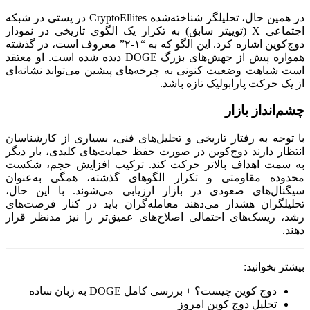
در همین حال، تحلیلگر شناخته‌شده CryptoEllites در پستی در شبکه
اجتماعی X (توییتر سابق) به تکرار یک الگوی تاریخی در نمودار
دوج‌کوین اشاره کرد. این الگو که به “۱-۲” معروف است، در گذشته
همواره پیش از جهش‌های بزرگ DOGE دیده شده است. او معتقد
است شباهت وضعیت کنونی به چرخه‌های پیشین می‌تواند نشانه‌ای
از یک حرکت پارابولیک تازه باشد.
چشم‌انداز بازار
با توجه به رفتار تاریخی و تحلیل‌های فنی، بسیاری از کارشناسان
انتظار دارند دوج‌کوین در صورت حفظ حمایت‌های کلیدی، بار دیگر
به سمت اهداف بالاتر حرکت کند. ترکیب افزایش حجم، شکست
محدوده مقاومتی و تکرار الگوهای گذشته، همگی به‌عنوان
سیگنال‌های صعودی در بازار ارزیابی می‌شوند. با این حال،
تحلیلگران هشدار می‌دهند معامله‌گران باید در کنار فرصت‌های
رشد، ریسک‌های احتمالی اصلاح‌های عمیق‌تر را نیز مدنظر قرار
دهند.
بیشتر بخوانید:
دوج کوین چیست؟ + بررسی کامل DOGE به زبان ساده
تحلیل دوج کوین امروز