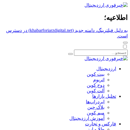
اطلاعیه؛
به دلیل فیلترینگ، دامنه جدید (khabarforiarzdigital.net) در دسترس
است.
ارزدیجیتال
بیت کوین
اتریوم
دوج کوین
آلت کوین
تحلیل بازارها
ایردراپ‌ها
بلاک چین
میم کوین‌
آموزش ارزدیجیتال
فارکس و تجارت
طلا و ارز