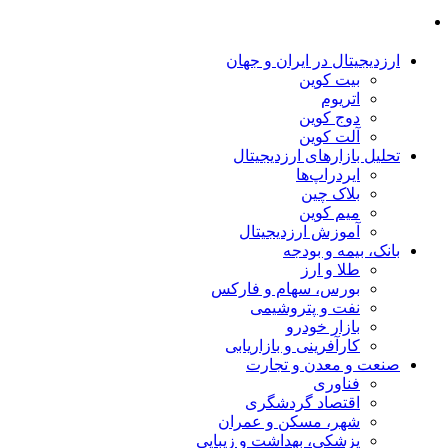
بیت کوین
اتریوم
دوج کوین
آلت کوین
تحلیل بازارهای ارزدیجیتال
ایردراپ‌ها
بلاک چین
میم کوین‌
آموزش ارزدیجیتال
بانک، بیمه و بودجه
طلا و ارز
بورس، سهام و فارکس
نفت و پتروشیمی
بازار خودرو
کارآفرینی و بازاریابی
صنعت و معدن و تجارت
فناوری
اقتصاد گردشگری
شهر، مسکن و عمران
پزشکی، بهداشت و زیبایی
شهرک های صنعتی و مناطق آزاد
سایر مجلات اقتصادی
اقتصادآفرین