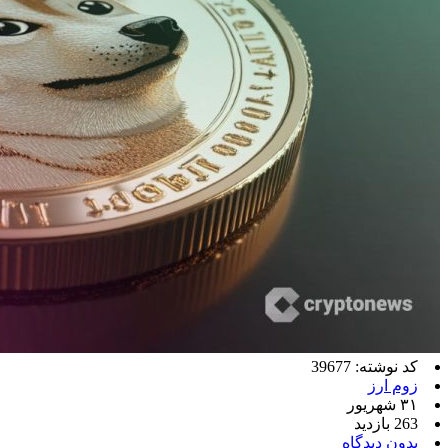
کد نوشته: 39677
زوم ارز
۳۱ شهریور
263 بازدید
بدون دیدگاه