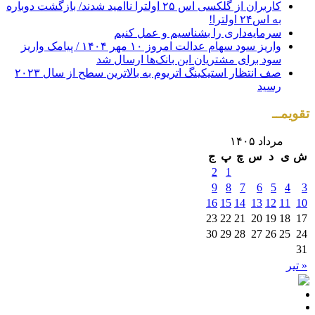
سود برای مشتریان این بانک‌ها ارسال شد
صف انتظار استیکینگ اتریوم به بالاترین سطح از سال ۲۰۲۳
رسید
تقویمــ
مرداد ۱۴۰۵
ش
ی
د
س
چ
پ
ج
2
1
9
8
7
6
5
4
3
16
15
14
13
12
11
10
23
22
21
20
19
18
17
30
29
28
27
26
25
24
31
« تیر
ارزدیجیتال در ایران و جهان