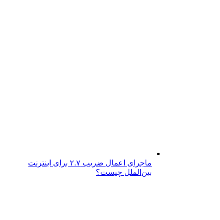
ماجرای اعمال ضریب ۲.۷ برای اینترنت
بین‌الملل چیست؟