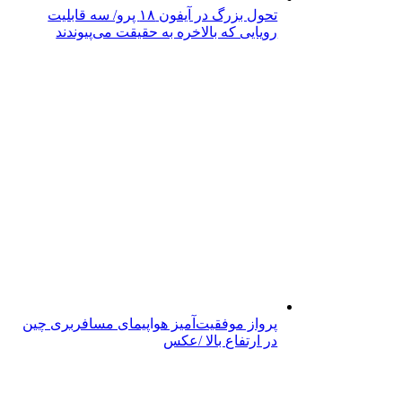
تحول بزرگ در آیفون ۱۸ پرو/ سه قابلیت
رویایی که بالاخره به حقیقت می‌پیوندند
پرواز موفقیت‌آمیز هواپیمای مسافربری چین
در ارتفاع بالا /عکس