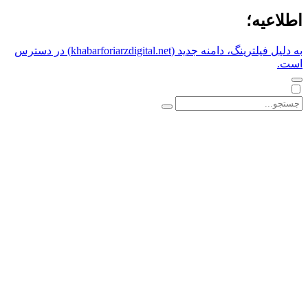
اطلاعیه؛
به دلیل فیلترینگ، دامنه جدید (khabarforiarzdigital.net) در دسترس
است.