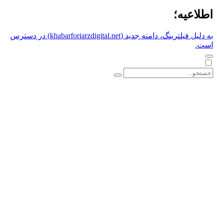
اطلاعیه؛
به دلیل فیلترینگ، دامنه جدید (khabarforiarzdigital.net) در دسترس
است.