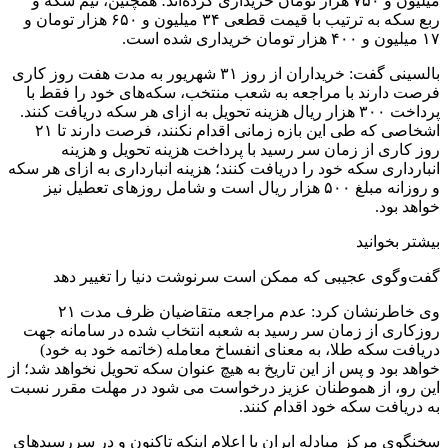
میلیون و ۷۵۰ هزار تومان خریداری کرده‌اند؛ همچنین، نیم سکه و
ربع سکه به ترتیب با قیمت قطعی ۳۴ میلیون و ۶۵۰ هزار تومان و
۱۷ میلیون و ۴۰۰ هزار تومان خریداری شده است.
بالسینی گفت: خریداران از روز ۳۱ شهریور به مدت هفت روز کاری
فرصت دارند با مراجعه به شعب منتخب، سکه‌های خود را فقط با
پرداخت ۳۰۰ هزار ریال هزینه تحویل به ازای هر سکه دریافت کنند.
اشخاصی که طی این بازه زمانی اقدام نکنند، فرصت دارند تا ۲۱
روز کاری از زمان سر رسید با پرداخت هزینه تحویل و هزینه
انبارداری سکه خود را دریافت کنند؛ هزینه انبارداری به ازای هر سکه
و روزانه مبلغ ۵۰۰ هزار ریال است و شامل روزهای تعطیل نیز
خواهد بود.
بیشتر بخوانید
گفت‌وگوی عجیبی که ممکن است سرنوشت دنیا را تغییر دهد
وی خاطرنشان کرد: عدم مراجعه متقاضیان ظرف مدت ۲۱
روزکاری از زمان سر رسید به شعبه انتخاب شده در سامانه جهت
دریافت سکه طلا، به معنای انفساخ معامله (خاتمه خود به خود)
خواهد بود و پس از این تاریخ به هیچ عنوان سکه تحویل نخواهد شد؛ از
این رو، از هموطنان عزیز درخواست می شود در مهلت مقرر نسبت
به دریافت سکه خود اقدام کنند.
سخنگوی مرکز مبادله ایران با اعلام اینکه تاکنون و در سررسیدهای