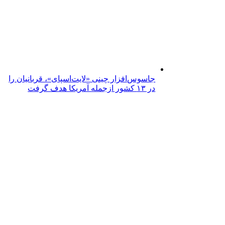
جاسوس‌افزار چینی «لایت‌اسپای»، قربانیان را
در ۱۳ کشور ازجمله آمریکا هدف گرفت