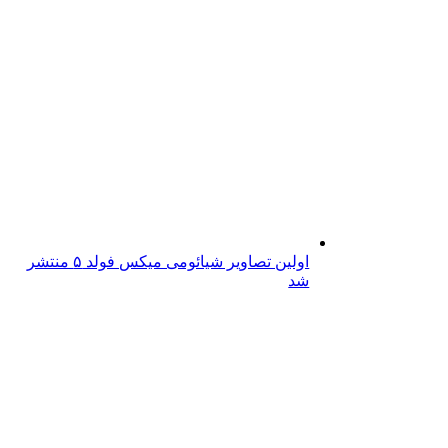
اولین تصاویر شیائومی میکس فولد ۵ منتشر
شد