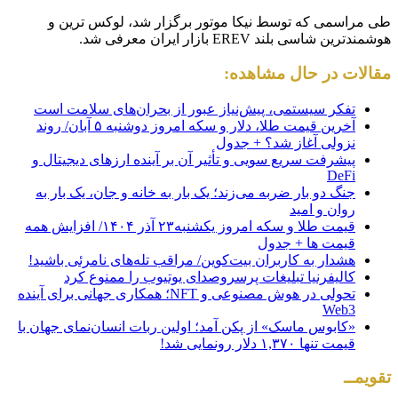
طی مراسمی که توسط نیکا موتور برگزار شد، لوکس ترین و
هوشمندترین شاسی بلند EREV بازار ایران معرفی شد.
مقالات در حال مشاهده:
تفکر سیستمی، پیش‌نیاز عبور از بحران‌های سلامت است
آخرین قیمت طلا، دلار و سکه امروز دوشنبه ۵ آبان/ روند
نزولی آغاز شد؟ + جدول
پیشرفت سریع سویی و تأثیر آن بر آینده ارزهای دیجیتال و
DeFi
جنگ دو بار ضربه می‌زند؛ یک بار به خانه و جان، یک بار به
روان و امید
قیمت طلا و سکه امروز یکشنبه۲۳ آذر ۱۴۰۴/ افزایش همه
قیمت ها + جدول
هشدار به کاربران بیت‌کوین/ مراقب تله‌های نامرئی باشید!
کالیفرنیا تبلیغات پرسروصدای یوتیوب را ممنوع کرد
تحولی در هوش مصنوعی و NFT؛ همکاری جهانی برای آینده
Web3
«کابوس ماسک» از پکن آمد؛ اولین ربات انسان‌نمای جهان با
قیمت تنها ۱,۳۷۰ دلار رونمایی شد!
تقویمــ