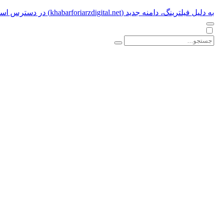
به دلیل فیلترینگ، دامنه جدید (khabarforiarzdigital.net) در دسترس است.