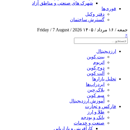
شهرک های صنعتی و مناطق آزاد
فوری‌ها
دفتر وکیل
گسترش ساختمان
جمعه / ۱۶ مرداد / ۱۴۰۵
Friday / 7 August / 2026
×
ارزدیجیتال
بیت کوین
اتریوم
دوج کوین
آلت کوین
تحلیل بازارها
ایردراپ‌ها
بلاک چین
میم کوین‌
آموزش ارزدیجیتال
فارکس و تجارت
طلا و ارز
بانک و بودجه
صنعت و خدمات
کارآفرینی و بازاریابی