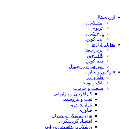
ارزدیجیتال
بیت کوین
اتریوم
دوج کوین
آلت کوین
تحلیل بازارها
ایردراپ‌ها
بلاک چین
میم کوین‌
آموزش ارزدیجیتال
فارکس و تجارت
طلا و ارز
بانک و بودجه
صنعت و خدمات
کارآفرینی و بازاریابی
نفت و پتروشیمی
بازار خودرو
فناوری
شهر، مسکن و عمران
اقتصاد گردشگری
پزشکی، بهداشت و زیبایی