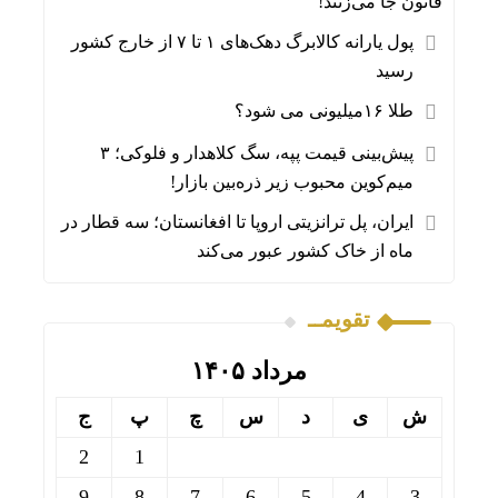
قانون جا می‌زنند!
پول یارانه کالابرگ دهک‌های ۱ تا ۷ از خارج کشور
رسید
طلا ۱۶میلیونی می شود؟
پیش‌بینی قیمت پپه، سگ کلاهدار و فلوکی؛ ۳
میم‌کوین محبوب زیر ذره‌بین بازار!
ایران، پل ترانزیتی اروپا تا افغانستان؛ سه قطار در
ماه از خاک کشور عبور می‌کند
تقویمــ
مرداد ۱۴۰۵
ش
ی
د
س
چ
پ
ج
2
1
9
8
7
6
5
4
3