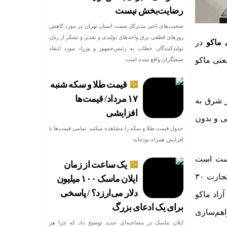
رضایت‌بخش نیست
صحبت‌های اخیر مدیرکل صمت استان تهران در مورد کاهش
روزهای قطعی برق واحدهای تولیدی و تقدیر و تشکر از زبان
 ماکو
در
تولیدکنندگان خطاب به رئیس‌جمهور و وزرا، مورد انتقاد
عتی ماکو
صنعتگران واقع شده است.
قیمت طلا و سکه شنبه
۱۷ مرداد/ قیمت‌ها
 شرق به
افزایشی
لی و بدون
جدول قیمت طلا و سکه را مشاهده میکنید. تمامی قیمت‌ها با
افزایش همراه بوده‌اند.
زیست است
یک ساعت از زمان
تجارت
۳۰
ایلان ماسک ۱۰۰ میلیون
دلار می‌ارزد؟ / پاسخی
زاد ماکو
برای یک ادعای بزرگ
راهم‌سازی
ایلان ماسک در مصاحبه‌ای جدید توضیح داد که چرا هر