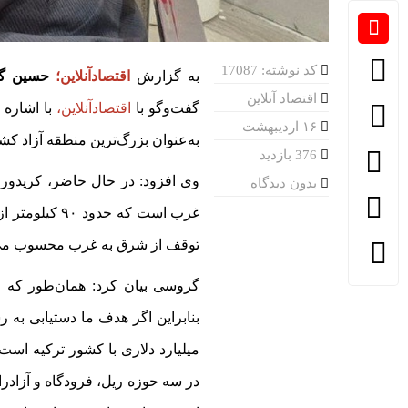
کد نوشته: 17087
به گزارش
اقتصادآنلاین؛
حسین گر
اقتصاد آنلاین
گفت‌وگو با
اقتصادآنلاین
،
با اشاره 
۱۶ اردیبهشت
به‌عنوان بزرگ‌ترین منطقه آزاد کشو
376 بازدید
وی افزود: در حال حاضر، کریدو
بدون دیدگاه
غرب است که حدود
۹۰
کیلومتر از 
توقف از شرق به غرب محسوب می
گروسی بیان کرد: همان‌طور که می
بنابراین اگر هدف ما دستیابی ب
میلیارد دلاری با کشور ترکیه است
در سه حوزه ریل، فرودگاه و آزادرا