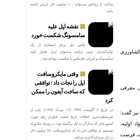
ساعت از زمانش می‌تواند ۱۰۰ میلیون دلار ارزش داشته
باشد.
نقشه اپل علیه
سامسونگ شکست خورد
تلاش اپل برای استفاده از یک
 کشاورزی
تولیدکننده‌ی چینی تراشه به‌عنوان ابزار فشار علیه
سامسونگ و اس‌کی هاینیکس با شکست مواجه شد.
وقتی مایکروسافت
اپل را نجات داد / توافقی
بی معرفی
که ساخت آیفون را ممکن
کرد
در تاریخ ۷ آگوست ۱۹۹۷ (۱۶ مرداد ۱۳۷۶)، یکی از
نیز گفت:
غیرمنتظره‌ترین اتفاقات تاریخ صنعت فناوری رقم خورد.
د اولیه،
استیو جابز که به‌تازگی به اپل برگشته بود، در رویداد مک‌ورلد
بوستون از توافقی خبر داد که مایکروسافت ۱۵۰ میلیون دلار
ات، فرصت
در اپل سرمایه‌گذاری می‌کند.