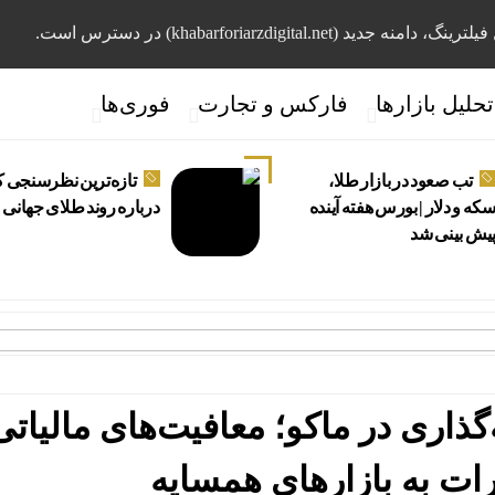
، دامنه جدید (khabarforiarzdigital.net) در دسترس است.
تحلیل بازارها
فارکس و تجارت
فوری‌ها
تب صعود در بازار طلا،
تازه‌ترین نظرسنجی ک
که و دلار | بورس هفته آینده
درباره روند طلای جهانی
یش بینی شد
درخشش ا
اری در ماکو؛ معافیت‌های مالیاتی
ات به بازارهای همسایه