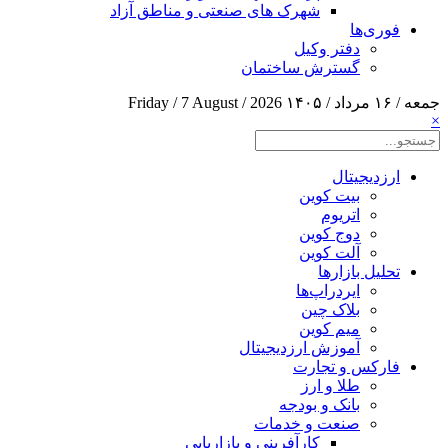
شهرک های صنعتی و مناطق آزاد
فوری‌ها
دفتر وکیل
گسترش ساختمان
جمعه / ۱۶ مرداد / ۱۴۰۵
Friday / 7 August / 2026
×
ارزدیجیتال
بیت کوین
اتریوم
دوج کوین
آلت کوین
تحلیل بازارها
ایردراپ‌ها
بلاک چین
میم کوین‌
آموزش ارزدیجیتال
فارکس و تجارت
طلا و ارز
بانک و بودجه
صنعت و خدمات
کارآفرینی و بازاریابی