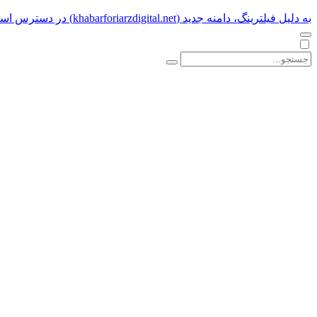
به دلیل فیلترینگ، دامنه جدید (khabarforiarzdigital.net) در دسترس است.