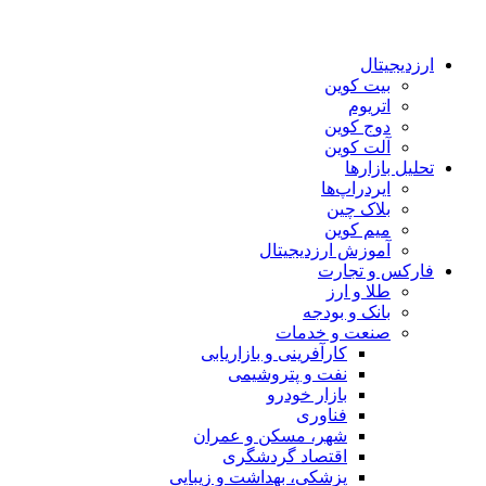
ارزدیجیتال
بیت کوین
اتریوم
دوج کوین
آلت کوین
تحلیل بازارها
ایردراپ‌ها
بلاک چین
میم کوین‌
آموزش ارزدیجیتال
فارکس و تجارت
طلا و ارز
بانک و بودجه
صنعت و خدمات
کارآفرینی و بازاریابی
نفت و پتروشیمی
بازار خودرو
فناوری
شهر، مسکن و عمران
اقتصاد گردشگری
پزشکی، بهداشت و زیبایی