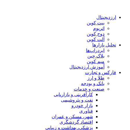
ارزدیجیتال
بیت کوین
اتریوم
دوج کوین
آلت کوین
تحلیل بازارها
ایردراپ‌ها
بلاک چین
میم کوین‌
آموزش ارزدیجیتال
فارکس و تجارت
طلا و ارز
بانک و بودجه
صنعت و خدمات
کارآفرینی و بازاریابی
نفت و پتروشیمی
بازار خودرو
فناوری
شهر، مسکن و عمران
اقتصاد گردشگری
پزشکی، بهداشت و زیبایی