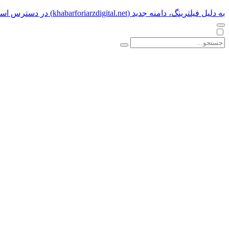
به دلیل فیلترینگ، دامنه جدید (khabarforiarzdigital.net) در دسترس است.