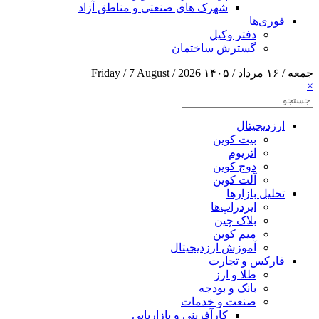
شهرک های صنعتی و مناطق آزاد
فوری‌ها
دفتر وکیل
گسترش ساختمان
جمعه / ۱۶ مرداد / ۱۴۰۵
Friday / 7 August / 2026
×
ارزدیجیتال
بیت کوین
اتریوم
دوج کوین
آلت کوین
تحلیل بازارها
ایردراپ‌ها
بلاک چین
میم کوین‌
آموزش ارزدیجیتال
فارکس و تجارت
طلا و ارز
بانک و بودجه
صنعت و خدمات
کارآفرینی و بازاریابی