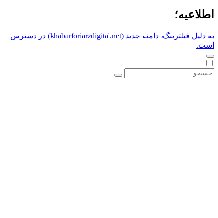
اطلاعیه؛
به دلیل فیلترینگ، دامنه جدید (khabarforiarzdigital.net) در دسترس
است.