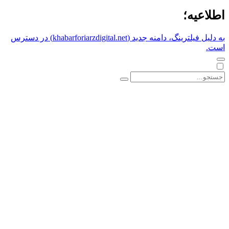
اطلاعیه؛
به دلیل فیلترینگ، دامنه جدید (khabarforiarzdigital.net) در دسترس
است.