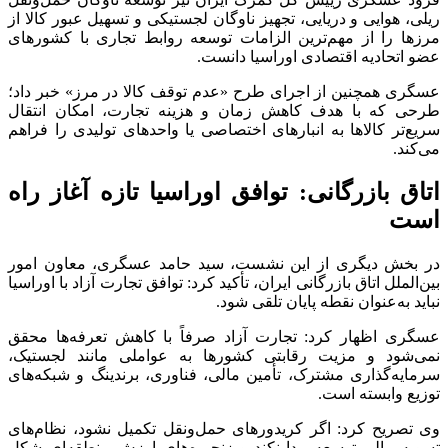
ریلی، هوایی و دریایی، تجهیز ناوگان لجستیکی و تسهیل عبور کالا از
مرز‌ها را از مهم‌ترین الزامات توسعه روابط تجاری با کشور‌های
عضو اتحادیه اقتصادی اوراسیا دانست.
عسگری همچنین از اجرای طرح «عدم توقف کالا در مرز» خبر داد؛
طرحی که با هدف کاهش زمان و هزینه تجارت، امکان انتقال
سریع‌تر کالا‌ها به انبار‌های اختصاصی یا واحد‌های تولیدی را فراهم
می‌کند.
اتاق بازرگانی: توافق اوراسیا تازه آغاز راه
است
در بخش دیگری از این نشست، سید حامد عسگری، معاون امور
بین‌الملل اتاق بازرگانی ایران، تأکید کرد: توافق تجارت آزاد با اوراسیا
نباید به‌عنوان نقطه پایان تلقی شود.
عسگری اظهار کرد: تجارت آزاد صرفاً با کاهش تعرفه‌ها محقق
نمی‌شود و مزیت رقابتی کشور‌ها به عواملی مانند لجستیک،
سرمایه‌گذاری مشترک، تأمین مالی، فناوری، برندینگ و شبکه‌های
توزیع وابسته است.
وی تصریح کرد: اگر کریدور‌های حمل‌ونقل تکمیل نشود، نظام‌های
تسویه مالی توسعه پیدا نکند و زنجیره‌های ارزش منطقه‌ای شکل