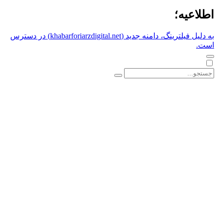
اطلاعیه؛
به دلیل فیلترینگ، دامنه جدید (khabarforiarzdigital.net) در دسترس
است.