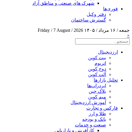
شهرک های صنعتی و مناطق آزاد
فوری‌ها
دفتر وکیل
گسترش ساختمان
جمعه / ۱۶ مرداد / ۱۴۰۵
Friday / 7 August / 2026
×
ارزدیجیتال
بیت کوین
اتریوم
دوج کوین
آلت کوین
تحلیل بازارها
ایردراپ‌ها
بلاک چین
میم کوین‌
آموزش ارزدیجیتال
فارکس و تجارت
طلا و ارز
بانک و بودجه
صنعت و خدمات
کارآفرینی و بازاریابی