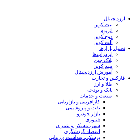
ارزدیجیتال
بیت کوین
اتریوم
دوج کوین
آلت کوین
تحلیل بازارها
ایردراپ‌ها
بلاک چین
میم کوین‌
آموزش ارزدیجیتال
فارکس و تجارت
طلا و ارز
بانک و بودجه
صنعت و خدمات
کارآفرینی و بازاریابی
نفت و پتروشیمی
بازار خودرو
فناوری
شهر، مسکن و عمران
اقتصاد گردشگری
پزشکی، بهداشت و زیبایی