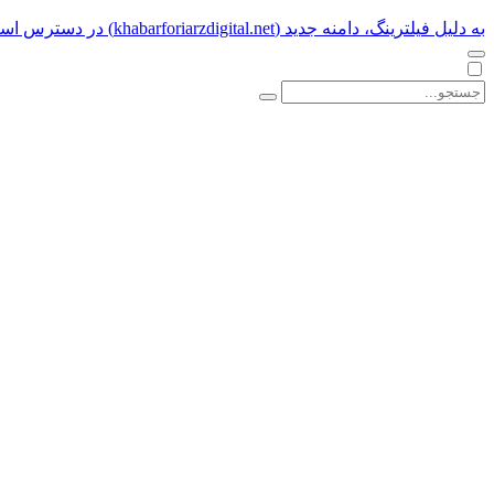
به دلیل فیلترینگ، دامنه جدید (khabarforiarzdigital.net) در دسترس است.