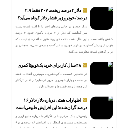
دلار ۴ درصد ریخت، ۲۰۷ فقط ۲.۹
درصد / خودرو زیر فشار دلار کوتاه می‌آید؟
بازار خودرو در حالی روزهای اخیر را با افت قیمت پشت
سر گذاشته که دلار از ۷ مرداد تاکنون حدود ۴ درصد
کاهش یافته است. با این حال، شدت افت خودروها هنوز به اندازه‌ای نیست که
بتوان از ریزش گسترده در بازار خودرو سخن گفت و برخی مدل‌ها همچنان در
برابر کاهش قیمت مقاومت می‌کنند
۴۸ سال کار برای خرید یک تویوتا کمری
در نخستین قسمت «اکوماشین»، مهم‌ترین اتفاقات هفته
در صنعت و بازار خودرو را مرور کرده‌ایم؛ از اخبار اثرگذار
این هفته تا روند قیمت‌ها و تحولات بازار.
اظهارات همتی درباره دلار/ دلار ۱۶
درصد گران شده؛ این افزایش طبیعی است
رئیس‌کل بانک مرکزی با رد نگرانی‌ها درباره منابع ارزی و
بسته‌شدن مسیرهای انتقال ارز، افزایش ۱۶ درصدی نرخ