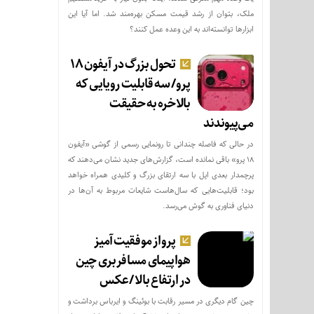
ملک، بتوان از رشد قیمت مسکن بهره‌مند شد. اما آیا این
ابزارها توانسته‌اند به این وعده عمل کنند؟
تحول بزرگ در آیفون ۱۸
پرو/ سه قابلیت رویایی که
بالاخره به حقیقت
می‌پیوندند
در حالی که فاصله چندانی تا رونمایی رسمی از گوشی «آیفون
۱۸ پرو» باقی نمانده است، گزارش‌های جدید نشان می‌دهند که
پرچمدار بعدی اپل با سه ارتقای بزرگ و کلیدی همراه خواهد
بود؛ قابلیت‌هایی که سال‌هاست شایعات مربوط به آن‌ها در
دنیای فناوری به گوش می‌رسد.
پرواز موفقیت‌آمیز
هواپیمای مسافربری چین
در ارتفاع بالا /عکس
چین گام دیگری در مسیر رقابت با بوئینگ و ایرباس برداشت و