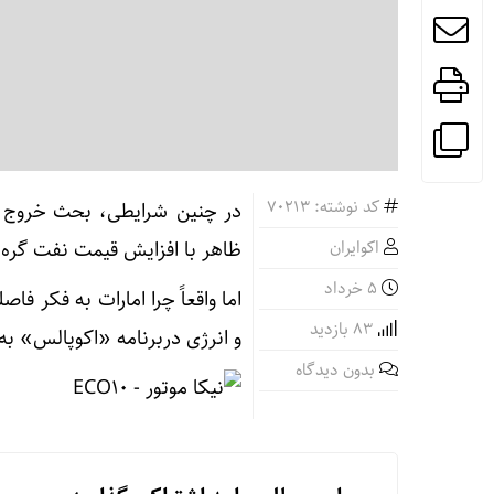
کد نوشته: 70213
در چنین شرایطی، بحث خروج ا
اکوایران
ظاهر با افزایش قیمت نفت گره خ
۵ خرداد
اما واقعاً چرا امارات به فکر 
83 بازدید
و انرژی دربرنامه «اکوپالس» ب
بدون دیدگاه