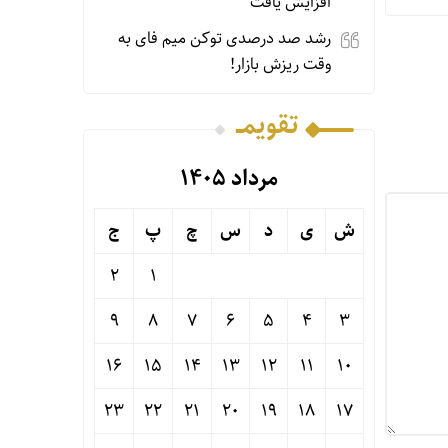
افزایش یافت
رشد صد درصدی توکن میم فای به
وقت ریزش بازار!
تقویمــ
مرداد ۱۴۰۵
ش
ی
د
س
چ
پ
ج
2
1
9
8
7
6
5
4
3
16
15
14
13
12
11
10
23
22
21
20
19
18
17