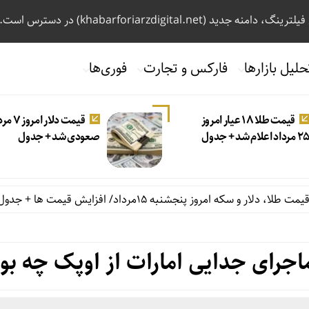
، دامنه جدید (khabarforiarzdigital.net) در دسترس است.
حلیل بازارها
فارکس و تجارت
فوری‌ها
قیمت طلا ۱۸ عیار امروز
قیمت دلار امر
 مرداد اعلام شد + جدول
صعودی شد + جدول
 و سکه امروز پنجشنبه ۱۵مرداد/ افزایش قیمت ها + جدول
ب
اجرای جدایی امارات از اوپک چه بو