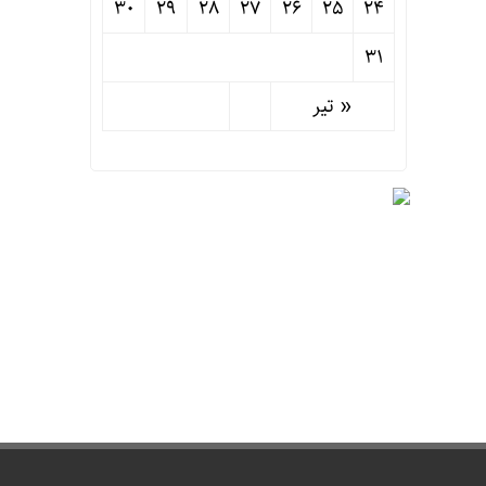
30
29
28
27
26
25
24
31
« تیر