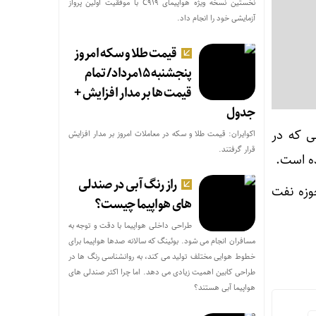
نخستین نسخه ویژه هواپیمای C۹۱۹ با موفقیت اولین پرواز
آزمایشی خود را انجام داد.
قیمت طلا و سکه امروز
پنجشنبه ۱۵مرداد/ تمام
قیمت ها بر مدار افزایش +
جدول
ی که در
اکوایران: قیمت طلا و سکه در معاملات امروز بر مدار افزایش
قرار گرفتند.
ده است.
راز رنگ آبی در صندلی
حوزه نفت
های هواپیما چیست؟
طراحی داخلی هواپیما با دقت و توجه به
مسافران انجام می شود. بوئینگ که سالانه صدها هواپیما برای
خطوط هوایی مختلف تولید می کند، به روانشناسی رنگ ها در
طراحی کابین اهمیت زیادی می دهد. اما چرا اکثر صندلی های
هواپیما آبی هستند؟