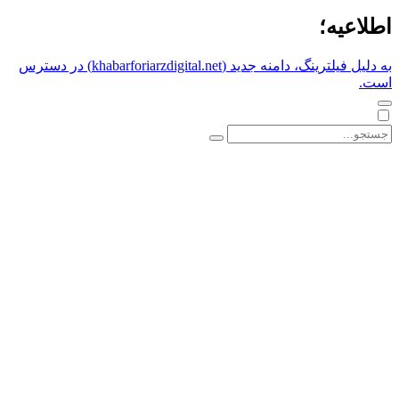
اطلاعیه؛
به دلیل فیلترینگ، دامنه جدید (khabarforiarzdigital.net) در دسترس
است.