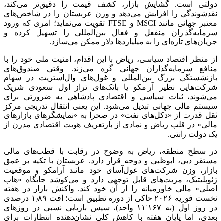
دولتی است. گشایش بازار، کشف قیمت را دقیق‌تر می‌کند،
نقدشوندگی را افزایش می‌دهد و وزن عربستان را در شاخص‌های
معتبر جهانی مانند MSCI و FTSE تقویت می‌نماید؛ امری که ورود
سرمایه‌گذاران منفعل و فعال بین‌المللی را تسهیل کرده و
جریان‌های تازه‌ای را به میلیارد‌ها دلار ممکن می‌سازد.
از منظر اقتصاد سیاسی، ریاض با این اقدام، امنیت ملی خود را با
منافع سرمایه‌گذاران جهانی گره می‌زند. وقتی صندوق‌های
بازنشستگی بزرگ بین‌المللی و غول‌های وال‌استریت در سهام
شرکت‌هایی نظیر آرامکو یا بانک‌های تراز اول سعودی شریک
می‌شوند، ثبات سیاسی و اقتصادی پادشاهی به ضرورتی برای
سیستم مالی جهانی تبدیل می‌شود. این یعنی انتقال تدریجی مرکز
ثقل قدرت از «دکل‌های نفت» در صحرا به «نمایشگر‌های بازار‌های
مالی» در قلب ریاض و نمادی از بازتعریف هویت اقتصادی مدرن از
یک دولت رانتی.
در سطح منطقه، ریاض به وضوح در رقابت با قطب‌های مالی
مستقر دبی، ابوظبی و دوحه قرار دارد. عربستان با تکیه بر عمق
بازار، وزن شرکت‌های غول‌آسای خود مانند آرامکو و موقعیت
ژئوپلیتیک، مزیت‌های قابل توجهی دارد و می‌کوشد جایگاه «هاب
اصلی» مالی خاورمیانه را از آن خود کند. واکنش بازار در هفته
نخست فوریه ۲۰۲۶ حاکی از دوره تطبیق است؛ افت ۱٫۸۹ درصدی
در روز اول (به ۱۱٬۱۶۷ واحد)، سپس بازیابی نسبی در روز‌های
بعدی، اما پایان هفته با کاهش کلی نشان‌دهنده انتظارات برای