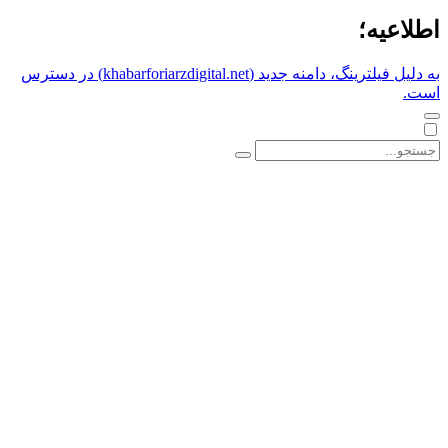
اطلاعیه؛
به دلیل فیلترینگ، دامنه جدید (khabarforiarzdigital.net) در دسترس
است.