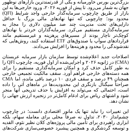
بزرگ‌ترین بورس خاورمیانه و یکی از قدرتمندترین بازار‌های نوظهور
جهان به شمار می‌رود. تا پیش از فوریه ۲۰۲۶، ورود خارجی‌ها به این
بازار از طریق چارچوب سرمایه‌گذار خارجی واجد شرایط (QFI)
محدود بود؛ چارچوبی که تنها نهاد‌های مالی بزرگ با حداقل
دارایی‌های تحت مدیریت چند صد میلیون دلاری را مجاز به
سرمایه‌گذاری مستقیم می‌کرد. سرمایه‌گذاران خردتر یا نهاد‌های
کوچک‌تر ناچار بودند از مسیر‌های پرهزینه و غیرمستقیم مانند
قرارداد‌های سوآپ یا صندوق‌های ETF استفاده کنند، روش‌هایی که
نقدشوندگی را محدود و هزینه‌ها را افزایش می‌دادند.
اصلاحات جدید اعلام‌شده توسط سازمان بازار سرمایه عربستان
(CMA) در ژانویه ۲۰۲۶ و اجرایی‌شده از اول فوریه، چارچوب QFI را
به طور کامل حذف کرد و امکان سرمایه‌گذاری مستقیم را برای
همه دسته‌های خارجی فراهم آورد. سقف مالکیت تجمیعی خارجی
همچنان ۴۹ درصد و سقف فردی ۱۰ درصد باقی مانده، اما CMA
صراحتاً سیگنال بازنگری این محدودیت‌ها در ماه‌های آتی را داده
است، احتمالی که می‌تواند به افزایش یا حذف تدریجی آنها منجر
شود و اشتهای ریاض برای ادغام کامل‌تر در زنجیره ارزش جهانی را
نشان دهد.
این تغییرات را نباید تنها یک مانور اقتصادی دانست؛ در چارچوب
چشم‌انداز ۲۰۳۰، تداول نه صرفاً محلی برای معامله سهام، بلکه
ابزاری راهبردی برای تأمین مالی پروژه‌های کلان نظیر نئوم، القدیه
و توسعه گردشگری و همچنین پیشبرد خصوصی‌سازی شرکت‌های