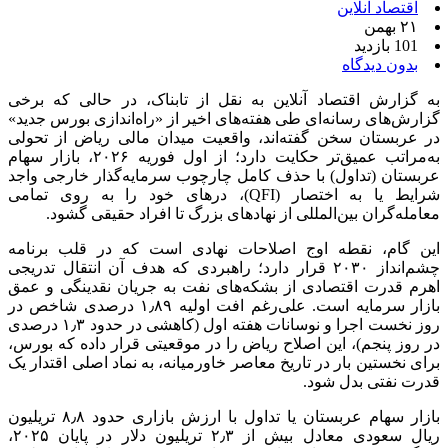
اقتصاد آنلاین
۲۱ بهمن
101 بازدید
بدون دیدگاه
به گزارش اقتصاد آنلاین به نقل از تابناک، در حالی که برخی
گزارش‌های رسانه‌ای طی هفته‌های اخیر از «راه‌اندازی بورس جدید»
در عربستان سخن گفته‌اند، واقعیت میدان مالی ریاض از تحولی
به‌مراتب عمیق‌تر حکایت دارد؛ از اول فوریه ۲۰۲۶، بازار سهام
عربستان (تداول) با حذف کامل چارچوب سرمایه‌گذار خارجی واجد
شرایط یا به اختصار (QFI)، در‌های خود را به روی تمامی
معامله‌گران بین‌المللی از نهاد‌های بزرگ تا افراد حقیقی گشود.
این گام، نقطه اوج اصلاحات نهادی است که در قلب برنامه
چشم‌انداز ۲۰۳۰ قرار دارد؛ راهبردی که هدف آن انتقال تدریجی
اهرم قدرت اقتصادی از بشکه‌های نفت به جریان نقدینگی و عمق
بازار سرمایه است. علی‌رغم افت اولیه ۱٫۸۹ درصدی شاخص در
روز نخست اجرا و نوسانات هفته اول (کاهشی در حدود ۱٫۳ درصدی
در روز پنجم)، این اصلاح ریاض را در موقعیتی قرار داده که بورس،
برای نخستین بار در تاریخ معاصر خاورمیانه، به نماد اصلی اقتدار یک
قدرت نفتی بدل شود.
بازار سهام عربستان یا تداول با ارزش بازاری حدود ۸٫۸ تریلیون
ریال سعودی معادل بیش از ۲٫۳ تریلیون دلار در پایان ۲۰۲۵،