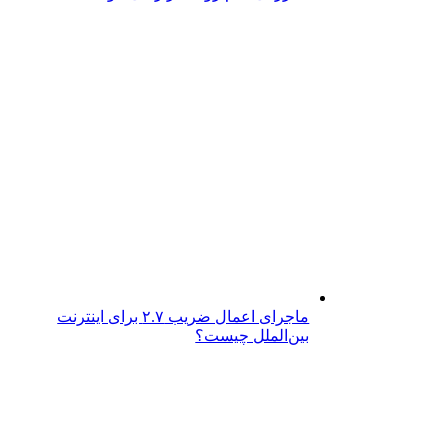
ماجرای اعمال ضریب ۲.۷ برای اینترنت
بین‌الملل چیست؟