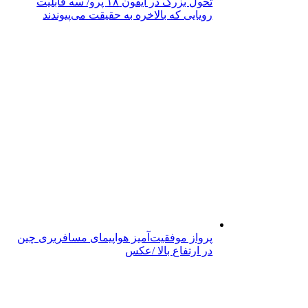
تحول بزرگ در آیفون ۱۸ پرو/ سه قابلیت
رویایی که بالاخره به حقیقت می‌پیوندند
پرواز موفقیت‌آمیز هواپیمای مسافربری چین
در ارتفاع بالا /عکس