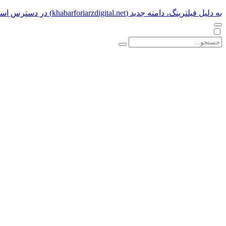
به دلیل فیلترینگ، دامنه جدید (khabarforiarzdigital.net) در دسترس است.