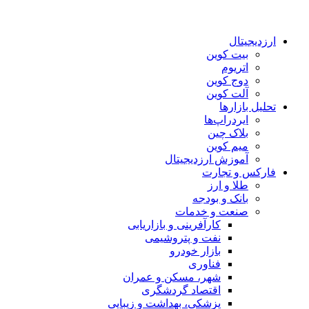
ارزدیجیتال
بیت کوین
اتریوم
دوج کوین
آلت کوین
تحلیل بازارها
ایردراپ‌ها
بلاک چین
میم کوین‌
آموزش ارزدیجیتال
فارکس و تجارت
طلا و ارز
بانک و بودجه
صنعت و خدمات
کارآفرینی و بازاریابی
نفت و پتروشیمی
بازار خودرو
فناوری
شهر، مسکن و عمران
اقتصاد گردشگری
پزشکی، بهداشت و زیبایی