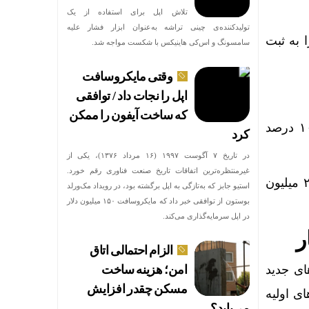
تلاش اپل برای استفاده از یک
تولیدکننده‌ی چینی تراشه به‌عنوان ابزار فشار علیه
 به ثبت
سامسونگ و اس‌کی هاینیکس با شکست مواجه شد.
وقتی مایکروسافت
اپل را نجات داد / توافقی
که ساخت آیفون را ممکن
در حوزه اخبار شرکتی، مدیران تیپیکو اعلام کردند که بر اساس برآورد‌های انجام‌شده، ۱۰۰ درصد
کرد
در تاریخ ۷ آگوست ۱۹۹۷ (۱۶ مرداد ۱۳۷۶)، یکی از
غیرمنتظره‌ترین اتفاقات تاریخ صنعت فناوری رقم خورد.
برآورد‌ها نشان می‌دهد ارزش جایگزینی این شرکت با احتساب نرخ ارز مبادله‌ای حدود ۲۷.۷ میلیون
استیو جابز که به‌تازگی به اپل برگشته بود، در رویداد مک‌ورلد
بوستون از توافقی خبر داد که مایکروسافت ۱۵۰ میلیون دلار
در اپل سرمایه‌گذاری می‌کند.
ر
الزام احتمالی اتاق
ای جدید
امن؛ هزینه ساخت
مسکن چقدر افزایش
ی اولیه
می‌یابد؟