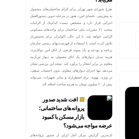
طرح شورای شهر تهران برای الزام ساختمان‌های مشمول
به پیش‌بینی «فضای امن» هنوز در مرحله تدوین دستورالعمل
اجرایی قرار دارد و مشخص نیست کدام‌یک از الزامات
مبحث ۲۱ مقررات ملی ساختمان برای واحدهای مسکونی
الزامی خواهد شد. با این حال، اکوایران برای نخستین‌بار
تلاش کرده است با استفاده از فهرست‌بهای رسمی سازمان
برنامه و بودجه و یک نمونه فرضی از اتاق امن دوکاربره،
هزینه تبدیل دیوارهای یک اتاق معمولی به دیوار بتن‌آرمه
مقاوم در برابر انفجار را برآورد کند. نتیجه این بررسی نشان
می‌دهد تنها اجرای دیوارهای مقاوم، بدون احتساب سقف،
در ویژه، تهویه، برق اضطراری و سایر تجهیزات، می‌تواند
بیش از ۶۰ میلیون تومان به هزینه ساخت اضافه کند.
افت شدید صدور
پروانه‌های ساختمانی؛
بازار مسکن با کمبود
عرضه مواجه می‌شود؟
تازه‌ترین گزارش مرکز آمار ایران از صدور پروانه‌های