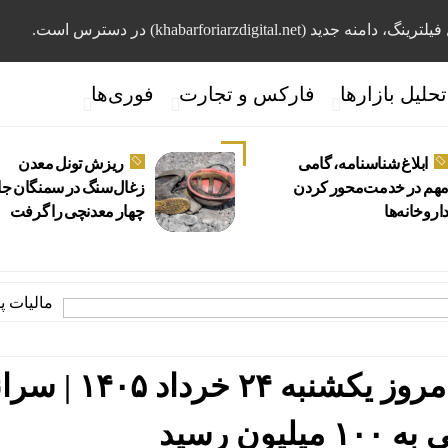
، دامنه جدید (khabarforiarzdigital.net) در دسترس است.
تحلیل بازارها
فارکس و تجارت
فوری‌ها
ابلاغ شناسنامه، گامی
ریزش تونل معدن
هم در خدمت‌محور کردن
زغال‌سنگ در سمنگان ج
اروخانه‌ها
چهار معدنچی را گرفت
مالیات پنهان ب
عملکرد نیمه بازار سهام امروز یکشنبه ۲۴ خرداد
لیون رسید