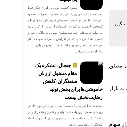
کمبود کیفیت بنزین در ایران دیگر فقط
به افت شتاب خودرو یا افزایش مصرف سوخت محدود
نمی‌شود. با افزایش سهم خودروهای توربوشارژ و موتورهای
درصد نماد‌ها و خروج سنگین
کم‌حجم با نسبت تراکم بالا، استفاده از بنزین با اکتان پایین
می‌تواند هزینه‌هایی چند صد میلیون تومانی به مالکان خودرو
تحمیل کند؛ هزینه‌ای که از افزایش مصرف سوخت آغاز
می‌شود و تا تعمیر موتور و افت قیمت خودرو در بازار دست
دوم ادامه پیدا می‌کند.
جنجال «تشکر» یک
ی مطلق
مقام مسئول از زبان
صنعتگران |کاهش
قیقی به بازار
خاموشی‌ها برای بخش تولید
رضایت‌بخش نیست
صحبت‌های اخیر مدیرکل صمت استان تهران در مورد کاهش
روزهای قطعی برق واحدهای تولیدی و تقدیر و تشکر از زبان
تولیدکنندگان خطاب به رئیس‌جمهور و وزرا، مورد انتقاد
خرد بازار سهام
صنعتگران واقع شده است.