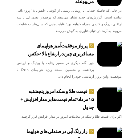
می‌پیوندند
در حالی که فاصله چندانی تا رونمایی رسمی از گوشی «آیفون ۱۸ پرو» باقی
نمانده است، گزارش‌های جدید نشان می‌دهند که پرچمدار بعدی اپل با سه
ارتقای بزرگ و کلیدی همراه خواهد بود؛ قابلیت‌هایی که سال‌هاست شایعات
مربوط به آن‌ها در دنیای فناوری به گوش می‌رسد.
پرواز موفقیت‌آمیز هواپیمای
مسافربری چین در ارتفاع بالا /عکس
چین گام دیگری در مسیر رقابت با بوئینگ و ایرباس
برداشت و نخستین نسخه ویژه هواپیمای C۹۱۹ با
موفقیت اولین پرواز آزمایشی خود را انجام داد.
قیمت طلا و سکه امروز پنجشنبه
۱۵مرداد/ تمام قیمت ها بر مدار افزایش +
جدول
اکوایران: قیمت طلا و سکه در معاملات امروز بر مدار افزایش قرار گرفتند.
راز رنگ آبی در صندلی های هواپیما