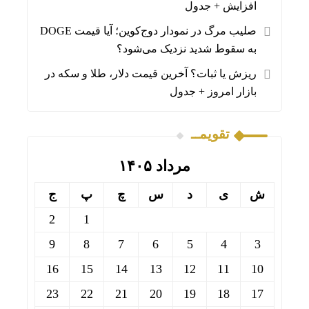
افزایش + جدول
صلیب مرگ در نمودار دوج‌کوین؛ آیا قیمت DOGE
به سقوط شدید نزدیک می‌شود؟
ریزش یا ثبات؟ آخرین قیمت دلار، طلا و سکه در
بازار امروز + جدول
تقویمــ
مرداد ۱۴۰۵
ش
ی
د
س
چ
پ
ج
2
1
9
8
7
6
5
4
3
16
15
14
13
12
11
10
23
22
21
20
19
18
17