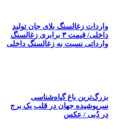
واردات زغالسنگ بلای جان تولید
داخلی/ قیمت ۳ برابری زغالسنگ
وارداتی نسبت به زغالسنگ داخلی
بزرگ‌ترین باغ گیاه‌شناسی
سرپوشیده جهان در قلب یک برج
در دُبی / عکس