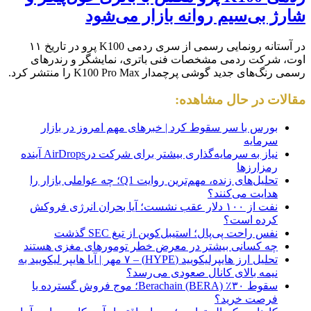
شارژ بی‌سیم روانه بازار می‌شود
در آستانه رونمایی رسمی از سری ردمی K100 پرو در تاریخ ۱۱
اوت، شرکت ردمی مشخصات فنی باتری، نمایشگر و رندرهای
رسمی رنگ‌های جدید گوشی پرچمدار K100 Pro Max را منتشر کرد.
مقالات در حال مشاهده:
بورس با سر سقوط کرد | خبرهای مهم امروز در بازار
سرمایه
نیاز به سرمایه‌گذاری بیشتر برای شرکت درAirDrops آینده
رمزارزها
تحلیل‌های زنده، مهم‌ترین روایت Q1؛ چه عواملی بازار را
هدایت می‌کنند؟
نفت از ۱۰۰ دلار عقب نشست؛ آیا بحران انرژی فروکش
کرده است؟
نفس راحت پی‌پال؛ استیبل‌کوین از تیغ SEC گذشت
چه کسانی بیشتر در معرض خطر تومورهای مغزی هستند
تحلیل ارز هایپرلیکویید (HYPE) – ۷ مهر | آیا هایپر لیکویید به
نیمه بالای کانال صعودی می‌رسد؟
سقوط ۳۰٪ Berachain (BERA)؛ موج فروش گسترده یا
فرصت خرید؟