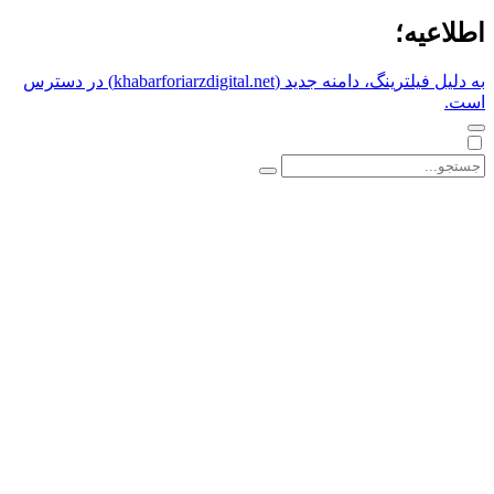
اطلاعیه؛
به دلیل فیلترینگ، دامنه جدید (khabarforiarzdigital.net) در دسترس
است.