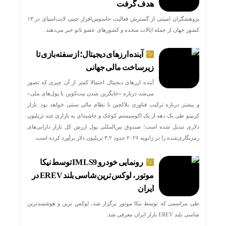
هدف گرفت
پژوهشگران امنیتی از گسترش فعالیت جاسوس‌افزار چینی لایت‌اسپای در ۱۳
کشور جهان از جمله ایالات متحده و کشورهای عضو ناتو خبر می‌دهند.
آینده ارزهای دیجیتال؛ از سفته‌بازی تا
زیرساخت مالی جهانی
آینده ارزهای دیجیتال احتمالا کمتر از آن چیزی که تصور
می‌شد درباره «جایگزین شدن بیت‌کوین با پول‌های ملی»
و بیشتر درباره ترکیب فناوری بلاکچین با نظام مالی سنتی خواهد بود. بازار
کریپتو طی یک دهه از یک اکوسیستم کوچک و حاشیه‌ای به بازاری چند تریلیون
دلاری تبدیل شده است؛ صندوق بین‌المللی پول ارزش کل بازار دارایی‌های
رمزنگاری‌شده را در ژانویه ۲۰۲۶ حدود ۳.۲ تریلیون دلار برآورد کرده است.
رونمایی خودرو IM LS9 توسط نیکا
موتور ، لوکس ترین شاسی بلند EREV در
ایران
طی مراسمی که توسط نیکا موتور برگزار شد، لوکس ترین و هوشمندترین
شاسی بلند EREV بازار ایران معرفی شد.