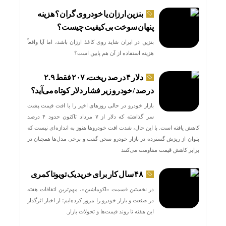
بنزین ارزان یا خودروی گران؟ هزینه
پنهان سوخت بی‌کیفیت چیست؟
بنزین در ایران شاید روی کاغذ ارزان باشد، اما آیا واقعاً
هزینه استفاده از آن هم پایین است؟
دلار ۴ درصد ریخت، ۲۰۷ فقط ۲.۹
درصد / خودرو زیر فشار دلار کوتاه می‌آید؟
بازار خودرو در حالی روزهای اخیر را با افت قیمت پشت
سر گذاشته که دلار از ۷ مرداد تاکنون حدود ۴ درصد
کاهش یافته است. با این حال، شدت افت خودروها هنوز به اندازه‌ای نیست که
بتوان از ریزش گسترده در بازار خودرو سخن گفت و برخی مدل‌ها همچنان در
برابر کاهش قیمت مقاومت می‌کنند
۴۸ سال کار برای خرید یک تویوتا کمری
در نخستین قسمت «اکوماشین»، مهم‌ترین اتفاقات هفته
در صنعت و بازار خودرو را مرور کرده‌ایم؛ از اخبار اثرگذار
این هفته تا روند قیمت‌ها و تحولات بازار.