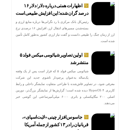
اظهارات همتی درباره دلار/ دلار ۱۶
درصد گران شده؛ این افزایش طبیعی است
رئیس‌کل بانک مرکزی با رد نگرانی‌ها درباره منابع ارزی و
بسته‌شدن مسیرهای انتقال ارز، افزایش ۱۶ درصدی نرخ
ارز از زمان جنگ را طبیعی دانست و گفت نیاز ارزی کشور به‌طور کامل تأمین
شده است.
اولین تصاویر شیائومی میکس فولد ۵
منتشر شد
شیائومی میکس فولد ۵ که قرار است پس از یک وقفه
یک‌ساله به‌عنوان پرچم‌دار تاشوی جدید این شرکت
معرفی شود، در تصاویر فاش‌شده با طراحی متفاوت نمایشگر داخلی و رابط
کاربری HyperOS ۴ دیده شده است؛ گزارش‌ها از نمایشگر بزرگ‌تر، دوربین
اصلی ۲۰۰ مگاپیکسلی و باتری ۶۰۰۰ میلی‌آمپرساعتی این گوشی خبر
می‌دهند.
جاسوس‌افزار چینی «لایت‌اسپای»،
قربانیان را در ۱۳ کشور ازجمله آمریکا