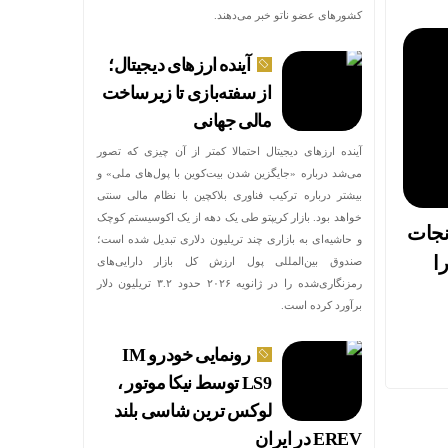
کشورهای عضو ناتو خبر می‌دهند.
آینده ارزهای دیجیتال؛
از سفته‌بازی تا زیرساخت
مالی جهانی
آینده ارزهای دیجیتال احتمالا کمتر از آن چیزی که تصور
می‌شد درباره «جایگزین شدن بیت‌کوین با پول‌های ملی» و
بیشتر درباره ترکیب فناوری بلاکچین با نظام مالی سنتی
خواهد بود. بازار کریپتو طی یک دهه از یک اکوسیستم کوچک
نجات
و حاشیه‌ای به بازاری چند تریلیون دلاری تبدیل شده است؛
ا
صندوق بین‌المللی پول ارزش کل بازار دارایی‌های
رمزنگاری‌شده را در ژانویه ۲۰۲۶ حدود ۳.۲ تریلیون دلار
برآورد کرده است.
رونمایی خودرو IM
LS9 توسط نیکا موتور ،
لوکس ترین شاسی بلند
EREV در ایران