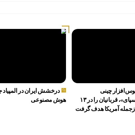
س‌افزار چینی
درخشش ایران در المپیاد ج
«لایت‌اسپای»، قربانیان را در ۱۳
هوش مصنوعی
زجمله آمریکا هدف گرفت