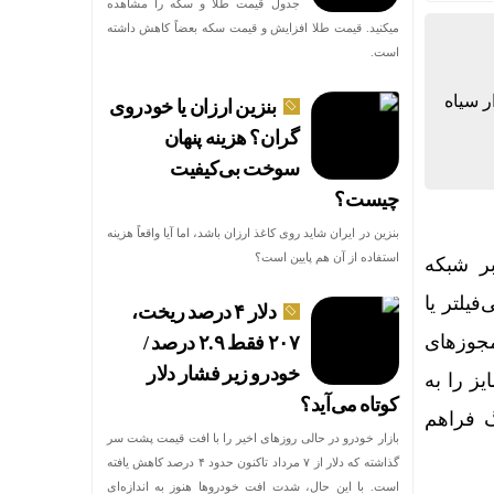
جدول قیمت طلا و سکه را مشاهده
میکنید. قیمت‌ طلا افزایش و قیمت سکه بعضاً کاهش داشته
است.
 بازار سیاه
بنزین ارزان یا خودروی
گران؟ هزینه پنهان
سوخت بی‌کیفیت
چیست؟
بنزین در ایران شاید روی کاغذ ارزان باشد، اما آیا واقعاً هزینه
استفاده از آن هم پایین است؟
بر شبکه
یلتر یا
دلار ۴ درصد ریخت،
مجوزهای
۲۰۷ فقط ۲.۹ درصد /
خودرو زیر فشار دلار
ز را به
کوتاه می‌آید؟
گ فراهم
بازار خودرو در حالی روزهای اخیر را با افت قیمت پشت سر
گذاشته که دلار از ۷ مرداد تاکنون حدود ۴ درصد کاهش یافته
است. با این حال، شدت افت خودروها هنوز به اندازه‌ای