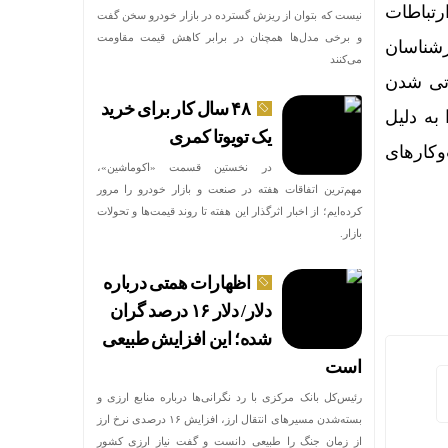
رتباطات
نیست که بتوان از ریزش گسترده در بازار خودرو سخن گفت
و برخی مدل‌ها همچنان در برابر کاهش قیمت مقاومت
رشناسان
می‌کنند
اتی شدن
۴۸ سال کار برای خرید
به دلیل
یک تویوتا کمری
وکارهای
در نخستین قسمت «اکوماشین»،
مهم‌ترین اتفاقات هفته در صنعت و بازار خودرو را مرور
کرده‌ایم؛ از اخبار اثرگذار این هفته تا روند قیمت‌ها و تحولات
بازار.
اظهارات همتی درباره
دلار/ دلار ۱۶ درصد گران
شده؛ این افزایش طبیعی
است
رئیس‌کل بانک مرکزی با رد نگرانی‌ها درباره منابع ارزی و
بسته‌شدن مسیرهای انتقال ارز، افزایش ۱۶ درصدی نرخ ارز
از زمان جنگ را طبیعی دانست و گفت نیاز ارزی کشور