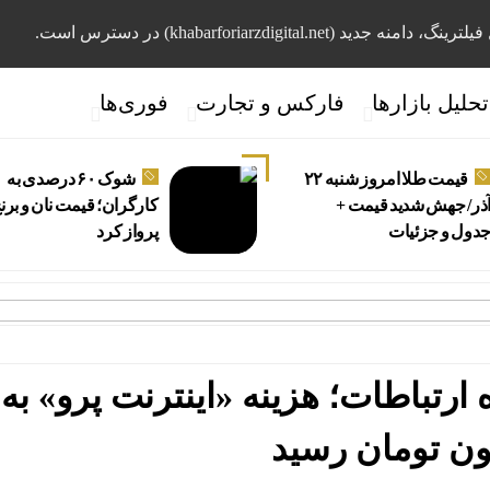
، دامنه جدید (khabarforiarzdigital.net) در دسترس است.
تحلیل بازارها
فارکس و تجارت
فوری‌ها
قیمت طلا امروز شنبه ۲۲
شوک ۶۰ درصدی به
ذر/ جهش شدید قیمت +
کارگران؛ قیمت نان و برن
دول و جزئیات
پرواز کرد
قی
ون تومان رسید