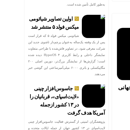
به‌طور کامل تأمین شده است.
اولین تصاویر شیائومی
میکس فولد ۵ منتشر شد
شیائومی میکس فولد ۵ که قرار است
پس از یک وقفه یک‌ساله به‌عنوان پرچم‌دار تاشوی جدید این
شرکت معرفی شود، در تصاویر فاش‌شده با طراحی متفاوت
نمایشگر داخلی و رابط کاربری HyperOS ۴ دیده شده
است؛ گزارش‌ها از نمایشگر بزرگ‌تر، دوربین اصلی ۲۰۰
مگاپیکسلی و باتری ۶۰۰۰ میلی‌آمپرساعتی این گوشی خبر
می‌دهند.
هانی
جاسوس‌افزار چینی
«لایت‌اسپای»، قربانیان را
در ۱۳ کشور ازجمله
آمریکا هدف گرفت
پژوهشگران امنیتی از گسترش فعالیت جاسوس‌افزار چینی
لایت‌اسپای در ۱۳ کشور جهان از جمله ایالات متحده و