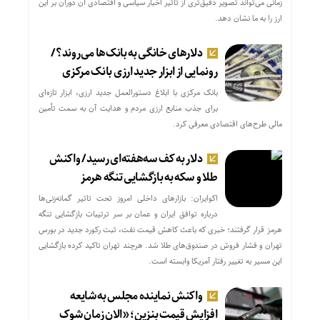
زمانی می‌تواند تصویر دقیق‌تری از تاثیر اخبار سیاسی و اقتصادی آن دوران بر این
ارز را به ما نشان دهد.
دلارهای خانگی به بانک‌ها می‌روند؟/
رونمایی از ابزار جدید ارزی بانک مرکزی
بانک مرکزی با ابلاغ دستورالعمل جدید ارزی، ابزار تازه‌ای
برای جذب منابع ارزی مردم و هدایت آن به سمت تأمین
مالی طرح‌های اقتصادی معرفی کرد.
دلار به کف سه‌هفته‌ای رسید/ واکنش
طلا و سکه به بازگشایی تنگه هرمز
اکوایران: بازارهای داخلی امروز تحت تاثیر گمانه‌زنی‌ها
درباره توافق ایران و عمان بر سر ترتیبات بازگشایی تنگه
هرمز قرار گرفتند؛ خبری که باعث کاهش قیمت نفت، ثبت رکورد جدید در بورس
تهران و فشار فروش در صندوق‌های طلا شد. هرچند تهران تاکید کرده بازگشایی
این مسیر به تغییر رفتار آمریکا وابسته است.
واکنش نماینده مجلس به شایعه
افزایش قیمت بنزین؛ «الان زمان شوک