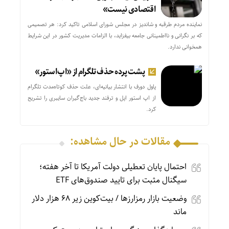
اقتصادی نیست»
نماینده مردم طرقبه و شاندیز در مجلس شورای اسلامی تاکید کرد: هر تصمیمی
که بر نگرانی و نااطمینانی جامعه بیفزاید، با الزامات مدیریت کشور در این شرایط
همخوانی ندارد.
پشت پرده حذف تلگرام از «اپ‌استور»
پاول دورف با انتشار بیانیه‌ای، علت حذف کوتاه‌مدت تلگرام
از اپ استور اپل و ترفند جدید باج‌گیران سایبری را تشریح
کرد.
مقالات در حال مشاهده:
احتمال پایان تعطیلی دولت آمریکا تا آخر هفته؛
سیگنال مثبت برای تایید صندوق‌های ETF
وضعیت بازار رمزارزها / بیت‌کوین زیر ۶۸ هزار دلار
ماند