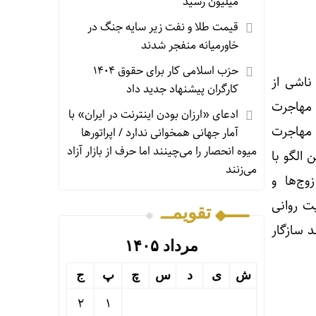
میلیون رسید
قیمت طلا و نفت زیر سایه جنگ در
خاورمیانه منفجر شدند
حزب اسلامی کار برای حقوق ۱۴۰۴
ناشی از
کارگران پیشنهاد جدید داد
 مهاجرت
ادعای «ارزان بودن اینترنت در ایران» با
 مهاجرت
آمار جهانی همخوانی ندارد / اپراتورها
میوه انحصار را می‌چینند اما حرف از بازار آزاد
الگو با
می‌زنند
وج‌ها و
ت روانی
تقویمــ
 سازگار
مرداد ۱۴۰۵
ش
ی
د
س
چ
پ
ج
2
1