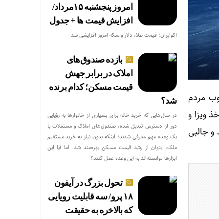
امروز پنجشنبه ۱۵مرداد/
افزایش قیمت ها + جدول
اکوایران: قیمت طلا، دلار و سکه امروز افزایشی شد
بازده صندوق‌های
املاک در برابر جهش
قیمت مسکن؛ کدام برنده
وب مردم
شد؟
ذ ویزا و
در سال‌هایی که خرید خانه برای بسیاری از خانوارها به رؤیایی
دور از دسترس تبدیل شده، صندوق‌های املاک و مستغلات با
ات جدید و جالبی
یک وعده مهم معرفی شدند؛ اینکه بدون نیاز به خرید مستقیم
ملک، بتوان از رشد قیمت مسکن بهره‌مند شد. اما آیا این
ابزارها توانسته‌اند به این وعده عمل کنند؟
تحول بزرگ در آیفون
۱۸ پرو/ سه قابلیت رویایی
که بالاخره به حقیقت