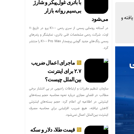
با باتری غول‌پیکر و شارژ
بی‌سیم روانه بازار
کاهش یافته و
می‌شود
در آستانه رونمایی رسمی از سری ردمی K100 پرو در تاریخ ۱۱
اوت، شرکت ردمی مشخصات فنی باتری، نمایشگر و رندرهای
رسمی رنگ‌های جدید گوشی پرچمدار K100 Pro Max را منتشر
کرد.
ماجرای اعمال ضریب
۲.۷ برای اینترنت
بین‌الملل چیست؟
سازمان تنظیم مقررات و ارتباطات رادیویی در پی انتشار برخی
مطالب در فضای مجازی درباره نحوه محاسبه حجم بسته‌های
اینترنتی در اطلاعیه ای اعلام کرد: حجم بسته‌های اینترنتی
کاهش نیافته، هیچ ضریب افزایشی برای محاسبه مصرف
اینترنت بین‌الملل اعمال نمی‌شود.
قیمت طلا، دلار و سکه