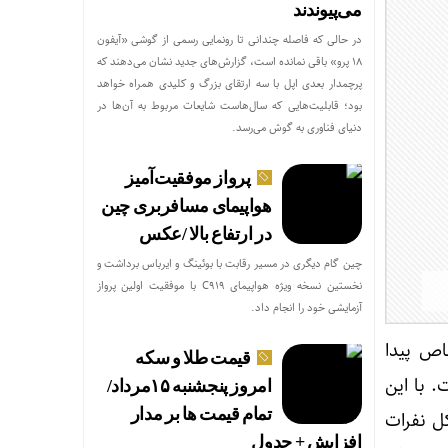
می‌پیوندند
در حالی که فاصله چندانی تا رونمایی رسمی از گوشی «آیفون
۱۸ پرو» باقی نمانده است، گزارش‌های جدید نشان می‌دهند که
پرچمدار بعدی اپل با سه ارتقای بزرگ و کلیدی همراه خواهد
بود؛ قابلیت‌هایی که سال‌هاست شایعات مربوط به آن‌ها در
دنیای فناوری به گوش می‌رسد.
پرواز موفقیت‌آمیز
هواپیمای مسافربری چین
در ارتفاع بالا /عکس
چین گام دیگری در مسیر رقابت با بوئینگ و ایرباس برداشت و
نخستین نسخه ویژه هواپیمای C۹۱۹ با موفقیت اولین پرواز
آزمایشی خود را انجام داد.
صاص پیدا
قیمت طلا و سکه
. با این
امروز پنجشنبه ۱۵مرداد/
تمام قیمت ها بر مدار
کل نفرات
افزایش + جدول