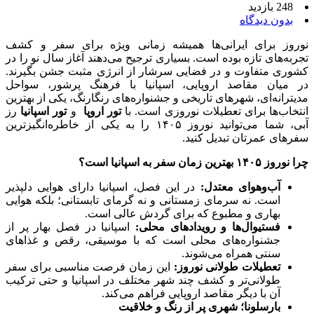
248 بازدید
بدون دیدگاه
نوروز برای ایرانی‌ها همیشه زمانی ویژه برای سفر و کشف
تجربه‌های تازه بوده است. بسیاری ترجیح می‌دهند آغاز سال نو را در
کشوری متفاوت و در فضایی سرشار از انرژی مثبت جشن بگیرند.
در میان مقاصد اروپایی، اسپانیا با فرهنگ پرشور، سواحل
مدیترانه‌ای، شهرهای تاریخی و جشنواره‌های رنگارنگ، یکی از بهترین
انتخاب‌ها برای تعطیلات نوروزی است. با
تور اروپا
و
تور اسپانیا
رز
آبی، شما می‌توانید نوروز ۱۴۰۵ را به یکی از خاطره‌انگیزترین
سفرهای عمرتان تبدیل کنید.
چرا نوروز ۱۴۰۵ بهترین زمان سفر به اسپانیا است؟
آب‌وهوای معتدل:
در این فصل، اسپانیا دارای هوایی دلپذیر
است. نه سرمای زمستانی و نه گرمای تابستانی؛ بلکه هوایی
بهاری و مطبوع که برای گردش عالی است.
فستیوال‌ها و رویدادهای محلی:
اسپانیا در فصل بهار پر از
جشنواره‌های محلی است که با موسیقی، رقص و غذاهای
سنتی همراه می‌شوند.
تعطیلات طولانی نوروز:
این زمان فرصت مناسبی برای سفر
طولانی‌تر و کشف چند شهر مختلف در اسپانیا و حتی ترکیب
آن با دیگر مقاصد اروپایی فراهم می‌کند.
بارسلونا؛ شهری پر از رنگ و خلاقیت