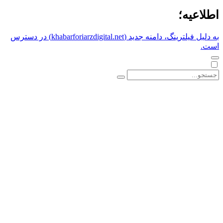
اطلاعیه؛
به دلیل فیلترینگ، دامنه جدید (khabarforiarzdigital.net) در دسترس
است.